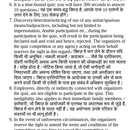
It is a time-bound quiz: you will have 300 seconds to answer
10 questions./ यह एक समय-बद्ध क्विज़ है: आपके पास 10 प्रश्नों के
उत्तर देने के लिए 300 सेकंड होंगे।
Discovery/detection/noticing of use of any unfair/spurious
means/malpractices, including but not limited to
impersonation, double participation etc., during the
participation in the quiz, will result in the participation being
declared null and void and hence, rejected. The organizers of
the quiz competition or any agency acting on their behalf
reserves the right in this regard./ क्विज़ में भाग लेने के दौरान यदि
किसी भी अनुचित / नकली साधनों / कदाचार — जैसे कि प्रतिरूपण,
दोहरी भागीदारी अथवा अन्य किसी प्रकार की धोखाधड़ी का पता चलता
है / संदेह होता है / नोटिस किया जाता है, तो ऐसी भागीदारी को
निष्प्रभावी और अमान्य घोषित किया जाएगा, तथा उसे अस्वीकार कर
दिया जाएगा। क्विज़ प्रतियोगिता के आयोजक या उनकी ओर से काम
करने वाली किसी भी एजेंसी के पास इस संबंध में अधिकार सुरक्षित है।
Employees, directly or indirectly connected with organizers
the quiz, are not eligible to participate in the quiz. This
ineligibility also applies to their immediate family members. /
कर्मचारी, जो क्विज़ के आयोजकों से प्रत्यक्ष या अप्रत्यक्ष रूप से जुड़े हैं,
क्विज़ में भाग लेने के पात्र नहीं हैं। यह अयोग्यता उनके परिवार के
सदस्यों पर भी लागू होती है।
In the event of unforeseen circumstances, the organizers
reserve the right to amend the terms and conditions of the
competition at any time or cancel the competition as