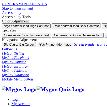
GOVERNMENT OF INDIA
Skip to main content
Accessibility
Accessibility Tools
Color Adjustment
High contrast icon
High Contrast
Dark contrast icon
Dark Contrast
Hi
Text Size
Increase Text icon
Increase Text
Decrease Text icon
Decrease Text
Navigation Adjustment
Screen Reader icon
Sc
Big Cursor
Big Cursor
Hide Image
Hide Image
Follow us
MyGov Twitter
MyGov Facebook
MyGov Youtube
MyGov Instagram
MyGov Linkedin
MyGov Whatsapp
Mobile Menu button
Login
My Account