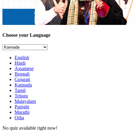
Choose your Language
English
Hindi
Assamese
Bengali
Gujarati
Kannada
Tamil
Telugu
Malayalam
Punjabi
Marathi
Odia
No quiz available right now!