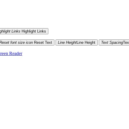
ghlight Links
Highlight Links
Reset font size icon
Reset Text
Line Height
Line Height
Text Spacing
Tex
reen Reader