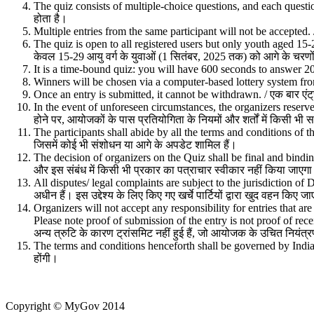
The quiz consists of multiple-choice questions, and each question ha
होता है।
Multiple entries from the same participant will not be accepted. / 
The quiz is open to all registered users but only youth aged 15-
केवल 15-29 आयु वर्ग के युवाओं (1 सितंबर, 2025 तक) को आगे के चरणों 
It is a time-bound quiz: you will have 600 seconds to answer 20 qu
Winners will be chosen via a computer-based lottery system from t
Once an entry is submitted, it cannot be withdrawn. / एक बार एंट्
In the event of unforeseen circumstances, the organizers reserve 
होने पर, आयोजकों के पास प्रतियोगिता के नियमों और शर्तों में किसी भ
The participants shall abide by all the terms and conditions of t
जिसमें कोई भी संशोधन या आगे के अपडेट शामिल हैं।
The decision of organizers on the Quiz shall be final and binding 
और इस संबंध में किसी भी प्रकार का पत्राचार स्वीकार नहीं किया जाएग
All disputes/ legal complaints are subject to the jurisdiction of 
अधीन हैं। इस उद्देश्य के लिए किए गए खर्चे पार्टियों द्वारा खुद वहन किए जा
Organizers will not accept any responsibility for entries that ar
Please note proof of submission of the entry is not proof of receipt 
अन्य त्रुटि के कारण ट्रांसमिट नहीं हुई हैं, जो आयोजक के उचित नियंत्रण
The terms and conditions henceforth shall be governed by Indian l
होंगी।
Copyright
© MyGov 2014