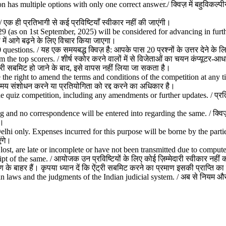
s multiple options with only one correct answer./ क्विज़ में बहुविकल्पीय प्र
एक ही प्रतिभागी से कई प्रविष्टियाँ स्वीकार नहीं की जाएंगी।
29 (as on 1st September, 2025) will be considered for advancing in furthe
में आगे बढ़ने के लिए विचार किया जाएगा।
estions. / यह एक समयबद्ध क्विज़ है: आपके पास 20 प्रश्नों के उत्तर देने के ल
he top scorers. / शीर्ष स्कोर करने वालों में से विजेताओं का चयन कंप्यूटर-आ
री सबमिट हो जाने के बाद, इसे वापस नहीं लिया जा सकता है।
the right to amend the terms and conditions of the competition at any ti
ी समय संशोधन करने या प्रतियोगिता को रद्द करने का अधिकार है।
he quiz competition, including any amendments or further updates. / प्रति
and no correspondence will be entered into regarding the same. / क्विज़ से
ा।
Delhi only. Expenses incurred for this purpose will be borne by the parties
एंगे।
e lost, are late or incomplete or have not been transmitted due to comput
of the same. / आयोजक उन प्रविष्टियों के लिए कोई ज़िम्मेदारी स्वीकार नहीं करें
 के बाहर हैं। कृपया ध्यान दें कि ऐंट्री सबमिट करने का प्रमाण इसकी प्राप्ति का 
aws and the judgments of the Indian judicial system. / अब से नियम और शर्ते