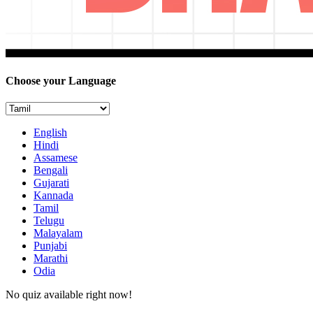
Choose your Language
English
Hindi
Assamese
Bengali
Gujarati
Kannada
Tamil
Telugu
Malayalam
Punjabi
Marathi
Odia
No quiz available right now!