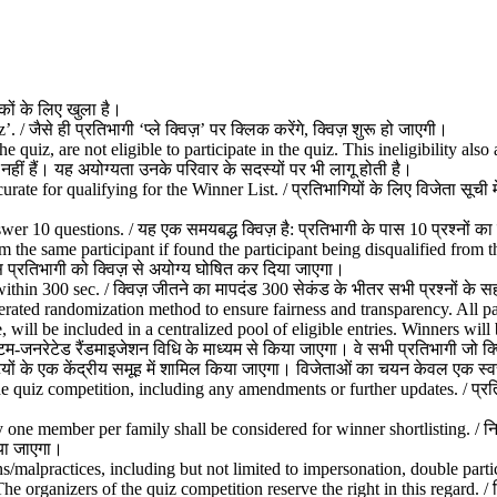
कों के लिए खुला है।
/ जैसे ही प्रतिभागी ‘प्ले क्विज़’ पर क्लिक करेंगे, क्विज़ शुरू हो जाएगी।
quiz, are not eligible to participate in the quiz. This ineligibility also a
ोग्य नहीं हैं। यह अयोग्यता उनके परिवार के सदस्यों पर भी लागू होती है।
ate for qualifying for the Winner List. / प्रतिभागियों के लिए विजेता सूच
r 10 questions. / यह एक समयबद्ध क्विज़ है: प्रतिभागी के पास 10 प्रश्नों का उ
m the same participant if found the participant being disqualified from 
उस प्रतिभागी को क्विज़ से अयोग्य घोषित कर दिया जाएगा।
hin 300 sec. / क्विज़ जीतने का मापदंड 300 सेकंड के भीतर सभी प्रश्नों के सही
ated randomization method to ensure fairness and transparency. All par
 will be included in a centralized pool of eligible entries. Winners wil
म-जनरेटेड रैंडमाइजेशन विधि के माध्यम से किया जाएगा। वे सभी प्रतिभागी जो क्वि
ष्टियों के एक केंद्रीय समूह में शामिल किया जाएगा। विजेताओं का चयन केवल एक स
he quiz competition, including any amendments or further updates. / प्रतिभ
one member per family shall be considered for winner shortlisting. / निष्प
िया जाएगा।
malpractices, including but not limited to impersonation, double participa
e organizers of the quiz competition reserve the right in this regard. / क