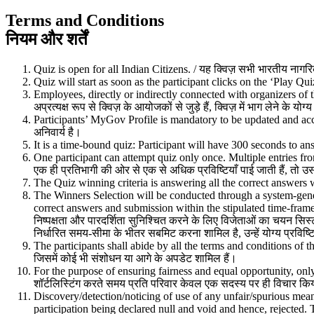
Terms and Conditions
नियम और शर्तें
Quiz is open for all Indian Citizens. / यह क्विज़ सभी भारतीय नागरि
Quiz will start as soon as the participant clicks on the ‘Play Quiz’. 
Employees, directly or indirectly connected with organizers of the 
अप्रत्यक्ष रूप से क्विज़ के आयोजकों से जुड़े हैं, क्विज़ में भाग लेने के य
Participants’ MyGov Profile is mandatory to be updated and accur
अनिवार्य है।
It is a time-bound quiz: Participant will have 300 seconds to answe
One participant can attempt quiz only once. Multiple entries fro
एक ही प्रतिभागी की ओर से एक से अधिक प्रविष्टियाँ पाई जाती हैं, तो 
The Quiz winning criteria is answering all the correct answers wit
The Winners Selection will be conducted through a system-gener
correct answers and submission within the stipulated time-frame,
निष्पक्षता और पारदर्शिता सुनिश्चित करने के लिए विजेताओं का चयन सिस्ट
निर्धारित समय-सीमा के भीतर सबमिट करना शामिल है, उन्हें योग्य प्रवि
The participants shall abide by all the terms and conditions of t
जिसमें कोई भी संशोधन या आगे के अपडेट शामिल हैं।
For the purpose of ensuring fairness and equal opportunity, only 
शॉर्टलिस्टिंग करते समय प्रति परिवार केवल एक सदस्य पर ही विचार क
Discovery/detection/noticing of use of any unfair/spurious means/
participation being declared null and void and hence, rejected. Th