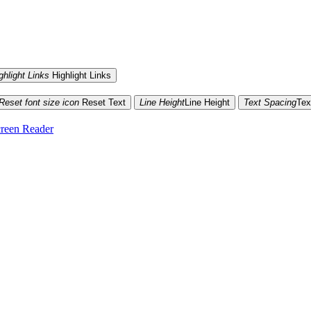
ghlight Links
Highlight Links
Reset font size icon
Reset Text
Line Height
Line Height
Text Spacing
Tex
reen Reader