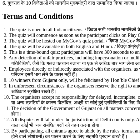
6.
गुजरात
के
10
विजेताओं
को
माननीय
मुख्यमंत्री
द्वारा
सम्मानित
किया
जाएगा।
Terms and Conditions
1. The quiz is open to all Indian citizens. / क्विज़ सभी भारतीय नागरिकों 
2. The quiz will commence as soon as the participant clicks on Play Qui
3. The quiz will be hosted on MyGov’s quiz portal. / क्विज़ MyGov के
4. The quiz will be available in both English and Hindi. / क्विज़ अंग्रेज़ी
5. This is a time-bound quiz: participants will have 300 seconds to answe
6. Any detection of unfair practices, including impersonation or multip
गतिविधियों, जैसे कि गलत पहचान बताना या एक से अधिक बार भाग लेना आदि
7. Employees directly or indirectly associated with the organisers, as we
परिजन इसमें भाग लेने के पात्र नहीं हैं।
8. 10 winners from Gujarat only, will be felicitated by Hon’ble Chief Mi
9. In unforeseen circumstances, the organisers reserve the right to amen
अधिकार सुरक्षित रखते हैं।
10. The organisers accept no responsibility for delayed, incomplete, o
या अन्य त्रुटियों के कारण विलंबित, अधूरी या खोई हुई प्रविष्टियों के लिए 
11. The decision of the Government of Gujarat on all matters concerning 
होगा।
12. All disputes will fall under the jurisdiction of Delhi courts only. An
वाला कोई भी व्यय संबंधित पक्षों को वहन करना होगा।
13. By participating, all entrants agree to abide by the rules, terms, a
होने वाले संशोधनों) का पालन करने के लिए सहमति प्रदान करते हैं।