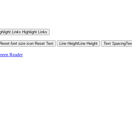
ghlight Links
Highlight Links
Reset font size icon
Reset Text
Line Height
Line Height
Text Spacing
Tex
reen Reader