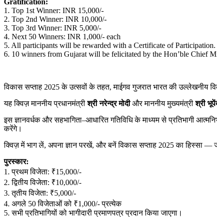
Gratification:
1. Top 1st Winner: INR 15,000/-
2. Top 2nd Winner: INR 10,000/-
3. Top 3rd Winner: INR 5,000/-
4. Next 50 Winners: INR 1,000/- each
5. All participants will be rewarded with a Certificate of Participation.
6.
10 winners from Gujarat will be felicitated by the Hon’ble Chief Mi
विकास
सप्ताह
2025
के
उत्सवों
के
तहत
,
माईगव
गुजरात
भारत
की
उल्लेखनीय
व
यह
क्विज़
माननीय
प्रधानमंत्री
श्री
नरेन्द्र
मोदी
और
माननीय
मुख्यमंत्री
श्री
भूपें
इस
ज्ञानवर्धक
और
सहभागिता
–
आधारित
गतिविधि
के
माध्यम
से
प्रतिभागी
आत्मनिर
करेंगे।
क्विज़
में
भाग
लें
,
अपना
ज्ञान
परखें
,
और
बनें
विकास
सप्ताह
2025
का
हिस्सा
—
पुरस्कार
:
1.
प्रथम
विजेता
:
₹15,000/-
2.
द्वितीय
विजेता
:
₹10,000/-
3.
तृतीय
विजेता
:
₹5,000/-
4.
अगले
50
विजेताओं
को
₹1,000/-
प्रत्येक
5.
सभी
प्रतिभागियों
को
भागीदारी
प्रमाणपत्र
प्रदान
किया
जाएगा।