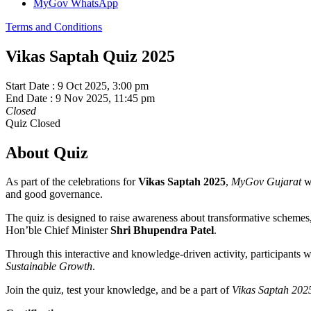
MyGov WhatsApp
Terms and Conditions
Vikas Saptah Quiz 2025
Start Date :
9 Oct 2025, 3:00 pm
End Date :
9 Nov 2025, 11:45 pm
Closed
Quiz Closed
About Quiz
As part of the celebrations for
Vikas Saptah 2025
,
MyGov Gujarat
wa
and good governance.
The quiz is designed to raise awareness about transformative schemes,
Hon’ble Chief Minister
Shri Bhupendra Patel
.
Through this interactive and knowledge-driven activity, participants w
Sustainable Growth
.
Join the quiz, test your knowledge, and be a part of
Vikas Saptah 202