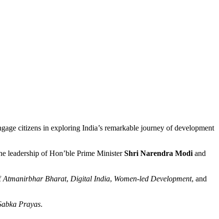
ngage citizens in exploring India’s remarkable journey of development
 the leadership of Hon’ble Prime Minister
Shri Narendra Modi
and
f
Atmanirbhar Bharat
,
Digital India
,
Women-led Development
, and
 Sabka Prayas
.