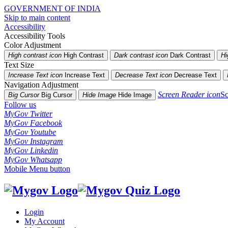
GOVERNMENT OF INDIA
Skip to main content
Accessibility
Accessibility Tools
Color Adjustment
High contrast icon
High Contrast
Dark contrast icon
Dark Contrast
Hi
Text Size
Increase Text icon
Increase Text
Decrease Text icon
Decrease Text
Navigation Adjustment
Screen Reader icon
Sc
Big Cursor
Big Cursor
Hide Image
Hide Image
Follow us
MyGov Twitter
MyGov Facebook
MyGov Youtube
MyGov Instagram
MyGov Linkedin
MyGov Whatsapp
Mobile Menu button
Login
My Account