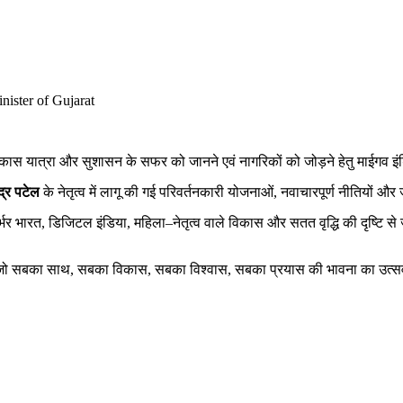
nister of Gujarat
िकास
यात्रा
और
सुशासन
के
सफर
को
जानने
एवं
नागरिकों
को
जोड़ने
हेतु
माईगव
इं
द्र
पटेल
के
नेतृत्व
में
लागू
की
गई
परिवर्तनकारी
योजनाओं
,
नवाचारपूर्ण
नीतियों
और
्भर
भारत
,
डिजिटल
इंडिया
,
महिला
–
नेतृत्व
वाले
विकास
और
सतत
वृद्धि
की
दृष्टि
से
जो
सबका
साथ
,
सबका
विकास
,
सबका
विश्वास
,
सबका
प्रयास
की
भावना
का
उत्स