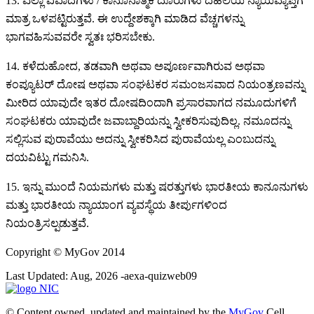
13. ಎಲ್ಲಾ ವಿವಾದಗಳು / ಕಾನೂನಾತ್ಮಕ ದೂರುಗಳು ದೆಹಲಿಯ ನ್ಯಾಯವ್ಯಾಪ್ತಿಗೆ
ಮಾತ್ರ ಒಳಪಟ್ಟಿರುತ್ತವೆ. ಈ ಉದ್ದೇಶಕ್ಕಾಗಿ ಮಾಡಿದ ವೆಚ್ಚಗಳನ್ನು
ಭಾಗವಹಿಸುವವರೇ ಸ್ವತಃ ಭರಿಸಬೇಕು.
14. ಕಳೆದುಹೋದ, ತಡವಾಗಿ ಅಥವಾ ಅಪೂರ್ಣವಾಗಿರುವ ಅಥವಾ
ಕಂಪ್ಯೂಟರ್ ದೋಷ ಅಥವಾ ಸಂಘಟಕರ ಸಮಂಜಸವಾದ ನಿಯಂತ್ರಣವನ್ನು
ಮೀರಿದ ಯಾವುದೇ ಇತರ ದೋಷದಿಂದಾಗಿ ಪ್ರಸಾರವಾಗದ ನಮೂದುಗಳಿಗೆ
ಸಂಘಟಕರು ಯಾವುದೇ ಜವಾಬ್ದಾರಿಯನ್ನು ಸ್ವೀಕರಿಸುವುದಿಲ್ಲ. ನಮೂದನ್ನು
ಸಲ್ಲಿಸುವ ಪುರಾವೆಯು ಅದನ್ನು ಸ್ವೀಕರಿಸಿದ ಪುರಾವೆಯಲ್ಲ ಎಂಬುದನ್ನು
ದಯವಿಟ್ಟು ಗಮನಿಸಿ.
15. ಇನ್ನು ಮುಂದೆ ನಿಯಮಗಳು ಮತ್ತು ಷರತ್ತುಗಳು ಭಾರತೀಯ ಕಾನೂನುಗಳು
ಮತ್ತು ಭಾರತೀಯ ನ್ಯಾಯಾಂಗ ವ್ಯವಸ್ಥೆಯ ತೀರ್ಪುಗಳಿಂದ
ನಿಯಂತ್ರಿಸಲ್ಪಡುತ್ತವೆ.
Copyright
© MyGov 2014
Last Updated: Aug, 2026 -aexa-quizweb09
© Content owned, updated and maintained by the
MyGov
Cell.