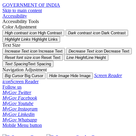
GOVERNMENT OF INDIA
Skip to main content
Accessibility
Accessibility Tools
Color Adjustment
High contrast icon
High Contrast
Dark contrast icon
Dark Contrast
Highlight Links
Highlight Links
Text Size
Increase Text icon
Increase Text
Decrease Text icon
Decrease Text
Reset font size icon
Reset Text
Line Height
Line Height
Text Spacing
Text Spacing
Navigation Adjustment
Screen Reader
Big Cursor
Big Cursor
Hide Image
Hide Image
icon
Screen Reader
Follow us
MyGov Twitter
MyGov Facebook
MyGov Youtube
MyGov Instagram
MyGov Linkedin
MyGov Whatsapp
Mobile Menu button