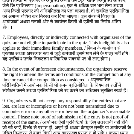
दौरान किसी भी प्रकार के अनुचित अथवा कपटपूर्ण साधनों/अनुचित आचरण,
जैसे कि प्रतिरूपण (Impersonation), एक से अधिक बार भाग लेना अथवा
अन्य किसी प्रकार की अनियमितता का पता चलता है, तो संबंधित प्रतिभागिता
को अमान्य घोषित कर निरस्त कर दिया जाएगा। इस संबंध में क्विज़ के
आयोजकों अथवा उनकी ओर से कार्यरत किसी भी एजेंसी का निर्णय अंतिम
होगा।
7. Employees, directly or indirectly connected with organizers of the
quiz, are not eligible to participate in the quiz. This ineligibility also
applies to their immediate family members. / क्विज़ के आयोजन से
प्रत्यक्ष अथवा अप्रत्यक्ष रूप से जुड़े कर्मचारी इसमें भाग लेने के पात्र नहीं होंगे।
यह प्रतिबंध उनके निकटतम पारिवारिक सदस्यों पर भी लागू होगा।
8. In the event of unforeseen circumstances, the organizers reserve
the right to amend the terms and conditions of the competition at any
time or cancel the competition as considered. / अप्रत्याशित
परिस्थितियों में आयोजक किसी भी समय प्रतियोगिता के नियम एवं शर्तों में
संशोधन करने अथवा प्रतियोगिता को रद्द करने का अधिकार सुरक्षित रखते हैं।
9. Organizers will not accept any responsibility for entries that are
lost, are late or incomplete or have not been transmitted due to
computer error or any other error beyond the organizer’s reasonable
control. Please note proof of submission of the entry is not proof of
receipt of the same. / आयोजक ऐसी प्रविष्टियों के लिए उत्तरदायी नहीं होंगे
जो खो जाएँ, विलंब से प्राप्त हों, अपूर्ण हों अथवा कंप्यूटर त्रुटि या आयोजकों के
उचित नियंत्रण से बाहर किसी अन्य कारणवश प्राप्त न हो सकें। कृपया ध्यान