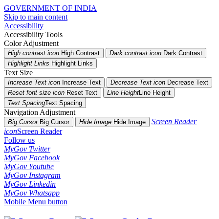
GOVERNMENT OF INDIA
Skip to main content
Accessibility
Accessibility Tools
Color Adjustment
High contrast icon
High Contrast
Dark contrast icon
Dark Contrast
Highlight Links
Highlight Links
Text Size
Increase Text icon
Increase Text
Decrease Text icon
Decrease Text
Reset font size icon
Reset Text
Line Height
Line Height
Text Spacing
Text Spacing
Navigation Adjustment
Screen Reader
Big Cursor
Big Cursor
Hide Image
Hide Image
icon
Screen Reader
Follow us
MyGov Twitter
MyGov Facebook
MyGov Youtube
MyGov Instagram
MyGov Linkedin
MyGov Whatsapp
Mobile Menu button