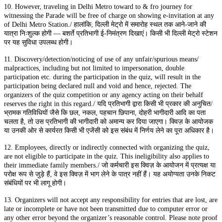
10. However, traveling in Delhi Metro toward to & fro journey for
witnessing the Parade will be free of charge on showing e-invitation at any
of Delhi Metro Station./ हालांकि, दिल्ली मेट्रो में समारोह स्थल तक आने-जाने की
यात्रा निःशुल्क होगी — बशर्ते प्रतिभागी ई-निमंत्रण दिखाएं। किसी भी दिल्ली मेट्रो स्टेशन
पर यह सुविधा उपलब्ध होगी।
11. Discovery/detection/noticing of use of any unfair/spurious means/
malpractices, including but not limited to impersonation, double
participation etc. during the participation in the quiz, will result in the
participation being declared null and void and hence, rejected. The
organizers of the quiz competition or any agency acting on their behalf
reserves the right in this regard./ यदि प्रतिभागी द्वारा किसी भी प्रकार की अनुचित/
भ्रामक गतिविधियों जैसे कि छल, नकल, पहचान छिपाना, दोहरी भागीदारी आदि का पता
चलता है, तो उस प्रतिभागी की भागीदारी को अमान्य कर दिया जाएगा। क्विज़ के आयोजक
या उनकी ओर से कार्यरत किसी भी एजेंसी को इस संबंध में निर्णय लेने का पूरा अधिकार है।
12. Employees, directly or indirectly connected with organizing the quiz,
are not eligible to participate in the quiz. This ineligibility also applies to
their immediate family members./ जो कर्मचारी इस क्विज़ के आयोजन में प्रत्यक्ष या
परोक्ष रूप से जुड़े हैं, वे इस क्विज़ में भाग लेने के पात्र नहीं हैं। यह अयोग्यता उनके निकट
संबंधियों पर भी लागू होगी।
13. Organizers will not accept any responsibility for entries that are lost, are
late or incomplete or have not been transmitted due to computer error or
any other error beyond the organizer’s reasonable control. Please note proof