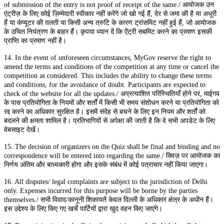
of submission of the entry is not proof of receipt of the same./ आयोजक उन
एंट्रीज़ के लिए कोई ज़िम्मेदारी स्वीकार नहीं करेंगे जो खो गई हैं, देर से जमा की है या अधूरी
हैं या कंप्यूटर की ग़लती या किसी अन्य त्रुटि के कारण ट्रांसमिट नहीं हुई हैं, जो आयोजक
के उचित नियंत्रण के बाहर हैं। कृपया ध्यान दें कि ऐंट्री सबमिट करने का प्रमाण इसकी
प्राप्ति का प्रमाण नहीं है।
14. In the event of unforeseen circumstances, MyGov reserve the right to
amend the terms and conditions of the competition at any time or cancel the
competition as considered. This includes the ability to change these terms
and conditions, for the avoidance of doubt. Participants are expected to
check of the website for all the updates./ अप्रत्याशित परिस्थितियाँ होने पर, माईगव
के पास प्रतियोगिता के नियमों और शर्तों में किसी भी समय संशोधन करने या प्रतियोगिता को
रद्द करने का अधिकार सुरक्षित है। इसमें संदेह से बचने के लिए इन नियम और शर्तों को
बदलने की क्षमता शामिल है। प्रतिभागियों से अपेक्षा की जाती है कि वे सभी अपडेट के लिए
वेबसाइट देखें।
15. The decision of organizers on the Quiz shall be final and binding and no
correspondence will be entered into regarding the same./ क्विज़ पर आयोजक का
निर्णय अंतिम और बाध्यकारी होगा और इसके संबंध में कोई पत्राचार नहीं किया जाएगा।
16. All disputes/ legal complaints are subject to the jurisdiction of Delhi
only. Expenses incurred for this purpose will be borne by the parties
themselves./ सभी विवाद/कानूनी शिकायतें केवल दिल्ली के अधिकार क्षेत्र के अधीन हैं।
इस उद्देश्य के लिए किए गए खर्चे पार्टियों द्वारा खुद वहन किए जाएंगे।