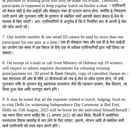
& payment of winning prize will only be made via e-mail. Therefore,
participant is requested to keep regular watch on his/her e-mail. / प्रतिभागी
को केवल सही ई-मेल आईडी और मोबाइल नंबर ही प्रदान करना होगा, क्योंकि ई-निमंत्रण
जारी करने और पुरस्कार राशि के भुगतान से संबंधित सभी आगामी संवाद केवल ई-मेल के
माध्यम से किए जाएंगे। अतः प्रतिभागियों से अनुरोध है कि वे नियमित रूप से अपनी ई-मेल
की जांच करते रहें।
7. One mobile number & one email ID cannot be used by more than one
participant for one quiz at a time./ एक ही मोबाइल नंबर और एक ही ई-मेल आईडी
का उपयोग एक समय में एक क्विज़ के लिए एक से अधिक प्रतिभागियों द्वारा नहीं किया जा
सकता।
8. On receipt of e-mail or call from Ministry of Defence top 10 winners
will require to submit requisite documents for releasing winning
prize/payment viz. ID proof & Bank Details, copy of cancelled cheque etc./
रक्षा मंत्रालय की ओर से शीर्ष 10 विजेताओं को जब ई-मेल या कॉल प्राप्त होगा, तो उन्हें
पुरस्कार राशि के भुगतान हेतु आवश्यक दस्तावेज जैसे कि पहचान प्रमाण, बैंक विवरण, रद्द
किया हुआ चेक आदि प्रस्तुत करने होंगे।
9. It may be noted that all the expenses related to travel, lodging, food etc.
to visit Delhi for witnessing Independence Day Ceremony at Red Fort,
Delhi on 15th August, 2025 will be borne by the individual himself/herself./
यह ध्यान दिया जाना चाहिए कि 15 अगस्त 2025 को लाल किले, दिल्ली में आयोजित
स्वतंत्रता दिवस समारोह में भाग लेने के लिए यात्रा, ठहरने, भोजन आदि से संबंधित सभी
खर्च प्रतिभागी को स्वयं वहन करने होंगे।