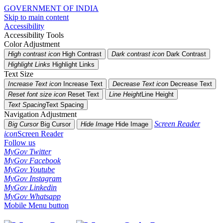
GOVERNMENT OF INDIA
Skip to main content
Accessibility
Accessibility Tools
Color Adjustment
High contrast icon
High Contrast
Dark contrast icon
Dark Contrast
Highlight Links
Highlight Links
Text Size
Increase Text icon
Increase Text
Decrease Text icon
Decrease Text
Reset font size icon
Reset Text
Line Height
Line Height
Text Spacing
Text Spacing
Navigation Adjustment
Screen Reader
Big Cursor
Big Cursor
Hide Image
Hide Image
icon
Screen Reader
Follow us
MyGov Twitter
MyGov Facebook
MyGov Youtube
MyGov Instagram
MyGov Linkedin
MyGov Whatsapp
Mobile Menu button