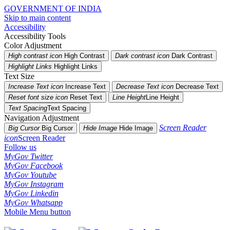
GOVERNMENT OF INDIA
Skip to main content
Accessibility
Accessibility Tools
Color Adjustment
High contrast icon
High Contrast
Dark contrast icon
Dark Contrast
Highlight Links
Highlight Links
Text Size
Increase Text icon
Increase Text
Decrease Text icon
Decrease Text
Reset font size icon
Reset Text
Line Height
Line Height
Text Spacing
Text Spacing
Navigation Adjustment
Screen Reader
Big Cursor
Big Cursor
Hide Image
Hide Image
icon
Screen Reader
Follow us
MyGov Twitter
MyGov Facebook
MyGov Youtube
MyGov Instagram
MyGov Linkedin
MyGov Whatsapp
Mobile Menu button