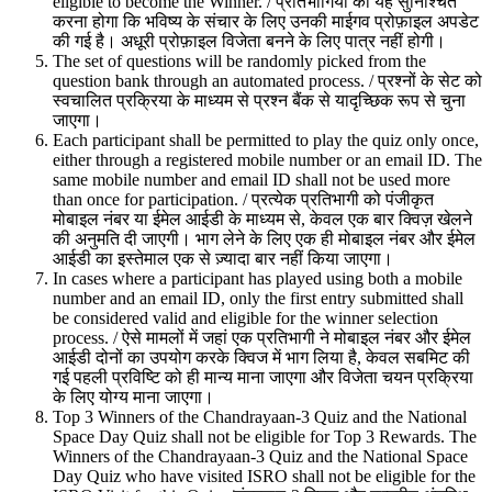
eligible to become the Winner. / प्रतिभागियों को यह सुनिश्चित
करना होगा कि भविष्य के संचार के लिए उनकी माईगव प्रोफ़ाइल अपडेट
की गई है। अधूरी प्रोफ़ाइल विजेता बनने के लिए पात्र नहीं होगी।
The set of questions will be randomly picked from the
question bank through an automated process. / प्रश्नों के सेट को
स्वचालित प्रक्रिया के माध्यम से प्रश्न बैंक से यादृच्छिक रूप से चुना
जाएगा।
Each participant shall be permitted to play the quiz only once,
either through a registered mobile number or an email ID. The
same mobile number and email ID shall not be used more
than once for participation. / प्रत्येक प्रतिभागी को पंजीकृत
मोबाइल नंबर या ईमेल आईडी के माध्यम से, केवल एक बार क्विज़ खेलने
की अनुमति दी जाएगी। भाग लेने के लिए एक ही मोबाइल नंबर और ईमेल
आईडी का इस्तेमाल एक से ज़्यादा बार नहीं किया जाएगा।
In cases where a participant has played using both a mobile
number and an email ID, only the first entry submitted shall
be considered valid and eligible for the winner selection
process. / ऐसे मामलों में जहां एक प्रतिभागी ने मोबाइल नंबर और ईमेल
आईडी दोनों का उपयोग करके क्विज में भाग लिया है, केवल सबमिट की
गई पहली प्रविष्टि को ही मान्य माना जाएगा और विजेता चयन प्रक्रिया
के लिए योग्य माना जाएगा।
Top 3 Winners of the Chandrayaan-3 Quiz and the National
Space Day Quiz shall not be eligible for Top 3 Rewards. The
Winners of the Chandrayaan-3 Quiz and the National Space
Day Quiz who have visited ISRO shall not be eligible for the