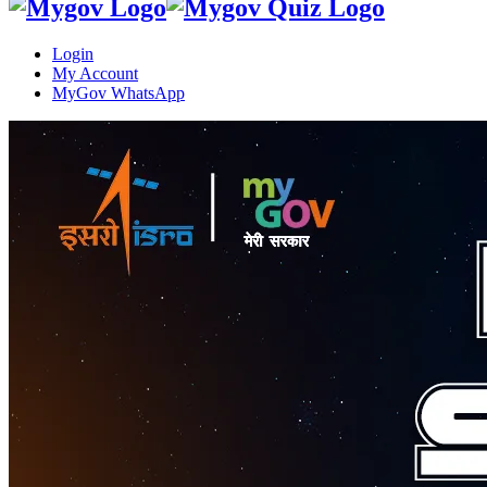
Login
My Account
MyGov WhatsApp