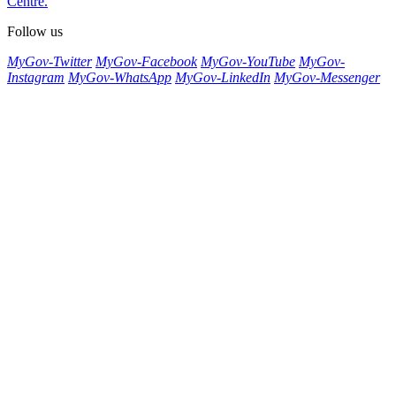
Centre.
Follow us
MyGov-Twitter
MyGov-Facebook
MyGov-YouTube
MyGov-
Instagram
MyGov-WhatsApp
MyGov-LinkedIn
MyGov-Messenger