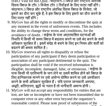
ISRO Visit for this Quiz. /चंद्रयान-3 क्विज़ और राष्ट्रीय अंतरिक्ष
दिवस क्विज़ के टॉप 3 विजेता टॉप 3 रिवॉर्ड्स के लिए पात्र नहीं होंगे।
चंद्रयान-3 क्विज़ और राष्ट्रीय अंतरिक्ष दिवस क्विज़ के विजेता, जो
इसरो का दौरा कर चुके हैं, वे इस क्विज़ के लिए इसरो का दौरा करने के
लिए पात्र नहीं होंगे।
MyGov has all the rights to modify or discontinue the quiz at
any moment in the event of unforeseen events. This includes
the ability to change these terms and conditions, for the
avoidance of doubt. / माईगव के पास अप्रत्याशित घटनाओं की
स्थिति में किसी भी समय क्विज़ में बदलाव करने या उसे बंद करने के सभी
अधिकार सुरक्षित हैं। इसमें संदेह से बचने के लिए इन नियम और शर्तों को
बदलने की क्षमता शामिल है।
MyGov reserves all rights to disqualify or refuse the
participation of any participant if they deem participation or
association of any participant detrimental to the quiz. The
participation shall be void if the received information is
illegible, incomplete, damaged, false, or erroneous. / माईगव के
पास किसी भी प्रतिभागी के भाग लेने या उसमें शामिल होने को क्विज़ के
लिए हानिकारक मानने पर उसे अयोग्य घोषित करने या उसे अस्वीकार
करने के सभी अधिकार सुरक्षित हैं। यदि प्राप्त जानकारी अस्पष्ट,
अधूरी, क्षतिग्रस्त, झूठी या गलत है तो भागीदारी अमान्य होगी।
MyGov will not accept any responsibility for entries that are
lost, are late or incomplete or have not been transmitted due to
computer error or any other error beyond the organizer’s
reasonable control. Please note proof of submission of the