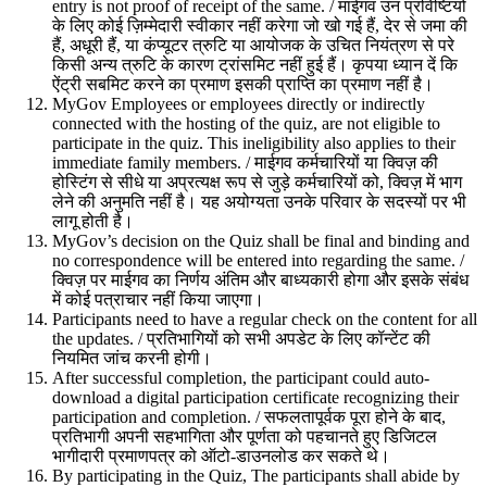
entry is not proof of receipt of the same. / माईगव उन प्रविष्टियों
के लिए कोई ज़िम्मेदारी स्वीकार नहीं करेगा जो खो गई हैं, देर से जमा की
हैं, अधूरी हैं, या कंप्यूटर त्रुटि या आयोजक के उचित नियंत्रण से परे
किसी अन्य त्रुटि के कारण ट्रांसमिट नहीं हुई हैं। कृपया ध्यान दें कि
ऐंट्री सबमिट करने का प्रमाण इसकी प्राप्ति का प्रमाण नहीं है।
MyGov Employees or employees directly or indirectly
connected with the hosting of the quiz, are not eligible to
participate in the quiz. This ineligibility also applies to their
immediate family members. / माईगव कर्मचारियों या क्विज़ की
होस्टिंग से सीधे या अप्रत्यक्ष रूप से जुड़े कर्मचारियों को, क्विज़ में भाग
लेने की अनुमति नहीं है। यह अयोग्यता उनके परिवार के सदस्यों पर भी
लागू होती है।
MyGov’s decision on the Quiz shall be final and binding and
no correspondence will be entered into regarding the same. /
क्विज़ पर माईगव का निर्णय अंतिम और बाध्यकारी होगा और इसके संबंध
में कोई पत्राचार नहीं किया जाएगा।
Participants need to have a regular check on the content for all
the updates. / प्रतिभागियों को सभी अपडेट के लिए कॉन्टेंट की
नियमित जांच करनी होगी।
After successful completion, the participant could auto-
download a digital participation certificate recognizing their
participation and completion. / सफलतापूर्वक पूरा होने के बाद,
प्रतिभागी अपनी सहभागिता और पूर्णता को पहचानते हुए डिजिटल
भागीदारी प्रमाणपत्र को ऑटो-डाउनलोड कर सकते थे।
By participating in the Quiz, The participants shall abide by