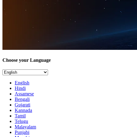
Choose your Language
English
Hindi
Assamese
Bengali
Gujarati
Kannada
Tamil
Telugu
Malayalam
Punjabi