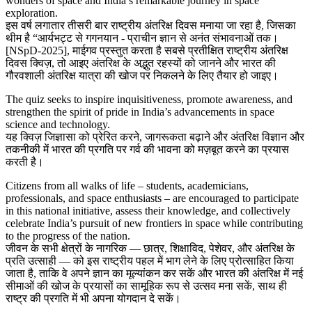
wonders of space and India’s remarkable journey in space
exploration.
इस वर्ष लगातार तीसरी बार राष्ट्रीय अंतरिक्ष दिवस मनाया जा रहा है, जिसका
थीम है “आर्यभट्ट से गगनयान - प्राचीन ज्ञान से अनंत संभावनाओं तक।
[NSpD-2025], माईगव प्रस्तुत करता है सबसे प्रतीक्षित राष्ट्रीय अंतरिक्ष
दिवस क्विज़, तो आइए अंतरिक्ष के अद्भुत रहस्यों को जानने और भारत की
गौरवशाली अंतरिक्ष यात्रा की खोज पर निकलने के लिए तैयार हो जाइए।
The quiz seeks to inspire inquisitiveness, promote awareness, and
strengthen the spirit of pride in India’s advancements in space
science and technology.
यह क्विज़ जिज्ञासा को प्रेरित करने, जागरूकता बढ़ाने और अंतरिक्ष विज्ञान और
तकनीकी में भारत की प्रगति पर गर्व की भावना को मज़बूत करने का प्रयास
करती है।
Citizens from all walks of life – students, academicians,
professionals, and space enthusiasts – are encouraged to participate
in this national initiative, assess their knowledge, and collectively
celebrate India’s pursuit of new frontiers in space while contributing
to the progress of the nation.
जीवन के सभी क्षेत्रों के नागरिक — छात्र, शिक्षाविद, पेशेवर, और अंतरिक्ष के
प्रति उत्साही — को इस राष्ट्रीय पहल में भाग लेने के लिए प्रोत्साहित किया
जाता है, ताकि वे अपने ज्ञान का मूल्यांकन कर सकें और भारत की अंतरिक्ष में नई
सीमाओं की खोज के प्रयासों का सामूहिक रूप से उत्सव मना सकें, साथ ही
राष्ट्र की प्रगति में भी अपना योगदान दे सकें।