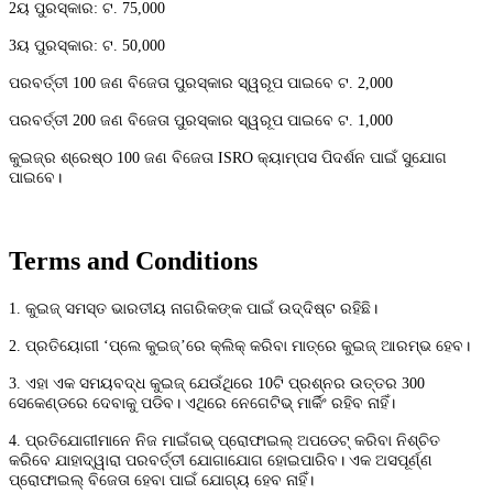
2ୟ ପୁରସ୍କାର: ଟ. 75,000
3ୟ ପୁରସ୍କାର: ଟ. 50,000
ପରବର୍ତ୍ତୀ 100 ଜଣ ବିଜେତା ପୁରସ୍କାର ସ୍ୱରୂପ ପାଇବେ ଟ. 2,000
ପରବର୍ତ୍ତୀ 200 ଜଣ ବିଜେତା ପୁରସ୍କାର ସ୍ୱରୂପ ପାଇବେ ଟ. 1,000
କୁଇଜ୍ର ଶ୍ରେଷ୍ଠ 100 ଜଣ ବିଜେତା ISRO କ୍ୟାମ୍ପସ ପିଦର୍ଶନ ପାଇଁ ସୁଯୋଗ
ପାଇବେ।
Terms and Conditions
1. କୁଇଜ୍ ସମସ୍ତ ଭାରତୀୟ ନାଗରିକଙ୍କ ପାଇଁ ଉଦ୍ଦିଷ୍ଟ ରହିଛି।
2. ପ୍ରତିୟୋଗୀ ‘ପ୍ଲେ କୁଇଜ୍’ରେ କ୍ଲିକ୍ କରିବା ମାତ୍ରେ କୁଇଜ୍ ଆରମ୍ଭ ହେବ।
3. ଏହା ଏକ ସମୟବଦ୍ଧ କୁଇଜ୍ ଯେଉଁଥିରେ 10ଟି ପ୍ରଶ୍ନର ଉତ୍ତର 300
ସେକେଣ୍ଡରେ ଦେବାକୁ ପଡିବ। ଏଥିରେ ନେଗେଟିଭ୍ ମାର୍କିଂ ରହିବ ନାହିଁ।
4. ପ୍ରତିଯୋଗୀମାନେ ନିଜ ମାଇଁଗଭ୍ ପ୍ରୋଫାଇଲ୍ ଅପଡେଟ୍ କରିବା ନିଶ୍ଚିତ
କରିବେ ଯାହାଦ୍ୱାରା ପରବର୍ତ୍ତୀ ଯୋଗାଯୋଗ ହୋଇପାରିବ। ଏକ ଅସପୂର୍ଣ୍ଣ
ପ୍ରୋଫାଇଲ୍ ବିଜେତା ହେବା ପାଇଁ ଯୋଗ୍ୟ ହେବ ନାହିଁ।