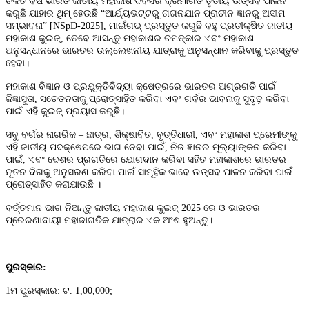
ଚଳିତ ବର୍ଷ ଭାରତ ଜାତୀୟ ମହାକାଶ ଦିବସର କ୍ରମାଗତ ତୃତୀୟ ଉତ୍ସବ ପାଳନ
କରୁଛି ଯାହାର ଥିମ୍ ହେଉଛି “ଆର୍ଯ୍ୟଭଟ୍ଟରୁ ଗଗନଯାନ ପ୍ରାଚୀନ ଜ୍ଞାନରୁ ଅସୀମ
ସମ୍ଭାବନା” [NSpD-2025], ମାଇଁଗଭ୍ ପ୍ରସ୍ତୁତ କରୁଛି ବହୁ ପ୍ରତୀକ୍ଷିତ ଜାତୀୟ
ମହାକାଶ କୁଇଜ୍, ତେବେ ଆସନ୍ତୁ ମହାକାଶର ଚମତ୍କାର ଏବଂ ମହାକାଶ
ଅନୁସନ୍ଧାନରେ ଭାରତର ଉଲ୍ଲେଖନୀୟ ଯାତ୍ରାକୁ ଅନୁସନ୍ଧାନ କରିବାକୁ ପ୍ରସ୍ତୁତ
ହେବା।
ମହାକାଶ ବିଜ୍ଞାନ ଓ ପ୍ରଯୁକ୍ତିବିଦ୍ୟା କ୍ଷେତ୍ରରେ ଭାରତର ଅଗ୍ରଗତି ପାଇଁ
ଜିଜ୍ଞାସୁତା, ସଚେତନତାକୁ ପ୍ରୋତ୍ସାହିତ କରିବା ଏବଂ ଗର୍ବର ଭାବନାକୁ ସୁଦୃଢ଼ କରିବା
ପାଇଁ ଏହି କୁଇଜ୍ ପ୍ରୟାସ କରୁଛି।
ସବୁ ବର୍ଗର ନାଗରିକ – ଛାତ୍ର, ଶିକ୍ଷାବିତ, ବୃତ୍ତିଧାରୀ, ଏବଂ ମହାକାଶ ପ୍ରେମୀଙ୍କୁ
ଏହି ଜାତୀୟ ପଦକ୍ଷେପରେ ଭାଗ ନେବା ପାଇଁ, ନିଜ ଜ୍ଞାନର ମୂଲ୍ୟାଙ୍କନ କରିବା
ପାଇଁ, ଏବଂ ଦେଶର ପ୍ରଗତିରେ ଯୋଗଦାନ କରିବା ସହିତ ମହାକାଶରେ ଭାରତର
ନୂତନ ଦିଗକୁ ଅନୁସରଣ କରିବା ପାଇଁ ସାମୂହିକ ଭାବେ ଉତ୍ସବ ପାଳନ କରିବା ପାଇଁ
ପ୍ରୋତ୍ସାହିତ କରାଯାଉଛି ।
ବର୍ତ୍ତମାନ ଭାଗ ନିଅନ୍ତୁ ଜାତୀୟ ମହାକାଶ କୁଇଜ୍ 2025 ରେ ଓ ଭାରତର
ପ୍ରେରଣାଦାୟୀ ମହାଜାଗତିକ ଯାତ୍ରାର ଏକ ଅଂଶ ହୁଅନ୍ତୁ।
ପୁରସ୍କାର:
1ମ ପୁରସ୍କାର: ଟ. 1,00,000;