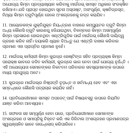
ଅଯୋଗ୍ୟ କିମ୍ବା ପ୍ରତ୍ୟାଖ୍ୟାନ କରିବାକୁ ମାଇଁଗଭ୍ ସମସ୍ତ ଅଧିକାର ସଂରକ୍ଷିତ
ରଖିଥାଏ। ଯଦି ପ୍ରାପ୍ତ ହୋଇଥିବା ସୂଚନା ଅସ୍ପଷ୍ଟ, ଅସଂପୂର୍ଣ୍ଣ, କ୍ଷତିଗ୍ରସ୍ତ,
ମିଥ୍ୟା କିମ୍ବା ତ୍ରୁଟିପୂର୍ଣ୍ଣ ହେଲେ ଅଂଶଗ୍ରହଣକୁ ରଦ୍ଦ କରାଯିବ।
11. ଆୟୋଜକଙ୍କ ଯୁକ୍ତିଯୁକ୍ତ ନିୟନ୍ତ୍ରଣ ବାହାରେ କମ୍ପ୍ୟୁଟର ତ୍ରୁଟି କିମ୍ବା
ଅନ୍ୟ କୌଣସି ତ୍ରୁଟି କାରଣରୁ ହଜିଯାଇଥିବା, ବିଳମ୍ବରେ କିମ୍ବା ଅସମ୍ପୂର୍ଣ୍ଣ
କିମ୍ବା ପ୍ରସାରଣ ହୋଇନଥିବା ଏଣ୍ଟ୍ରିଗୁଡିକ ପାଇଁ ମାଇଁଗଭ୍ କୌଣସି ଦାୟିତ୍ୱ
ଗ୍ରହଣ କରିବ ନାହିଁ। ଦୟାକରି ଧ୍ୟାନ ଦିଅନ୍ତୁ ଯେ ଏଣ୍ଟ୍ରି ଦାଖଲ କରିବାର
ପ୍ରମାଣ ଏହା ପ୍ରାପ୍ତିର ପ୍ରମାଣ ନୁହେଁ।
12. ମାଇଁଗଭ୍ କର୍ମଚାରୀ କିମ୍ବା କୁଇଜ୍‌ର ହୋଷ୍ଟିଙ୍ଗ ସହିତ ପ୍ରତ୍ୟକ୍ଷ କିମ୍ବା
ପରୋକ୍ଷ ଭାବରେ ଜଡିତ କର୍ମଚାରୀ, କୁଇଜ୍‌ରେ ଭାଗ ନେବା ପାଇଁ ଯୋଗ୍ୟ ନୁହଁନ୍ତି ।
ଏହି ଅଯୋଗ୍ୟତା ସେମାନଙ୍କର ନିକଟତମ ପରିବାରର ସଦସ୍ୟମାନଙ୍କ ଉପରେ
ମଧ୍ୟ ପ୍ରଯୁଜ୍ୟ ଅଟେ।
13. କୁଇଜ୍‌ରେ ମାଇଁଗଭ୍‌ର ନିଷ୍ପତ୍ତି ଚୂଡ଼ାନ୍ତ ଓ ସର୍ବମାନ୍ୟ ହେବ ଏବଂ ଏହା
ସମ୍ବନ୍ଧରେ କୌଣସି ପତ୍ରାଚାର କରାଯିବ ନାହିଁ।
14. ପ୍ରତିଯୋଗୀମାନେ ସମସ୍ତ ଅପଡେଟ୍ ପାଇଁ ବିଷୟବସ୍ତୁ ଉପରେ ନିୟମିତ
ଯାଞ୍ଚ କରିବା ଆବଶ୍ୟକ।
15. ସଫଳତା ସହ ସମ୍ପୂର୍ଣ୍ଣ ହେବା ପରେ, ପ୍ରତିଯୋଗୀମାନେ ସେମାନଙ୍କ
ଅଂଶଗ୍ରହଣ ଓ ସମାପ୍ତିକୁ ଚିହ୍ନଟ କରି ଏକ ଡିଜିଟାଲ ଅଂଶଗ୍ରହଣ ପ୍ରମାଣପତ୍ର
ସ୍ୱୟଞ୍ଚାଳିତ ଭାବେ ଡାଉନ୍‌ଲୋଡ୍ କରିପାରିବେ।