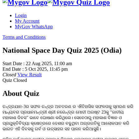
Login
My Account
MyGov WhatsApp
Terms and Conditions
National Space Day Quiz 2025 (Odia)
Start Date :
22 Aug 2025, 11:00 am
End Date :
5 Oct 2025, 11:45 pm
Closed
View Result
Quiz Closed
About Quiz
ଚନ୍ଦ୍ରଯାନ-3ର ସଫଳ ଚନ୍ଦ୍ର ଅବତରଣ ର ଐତିହାସିକ ସଫଳତାକୁ ସ୍ମରଣ କରି
ମାନ୍ୟବର ପ୍ରଧାନମନ୍ତ୍ରୀ ଶ୍ରୀ ନରେନ୍ଦ୍ର ମୋଦୀ ଅଗଷ୍ଟ 23କୁ “ଜାତୀୟ
ମହାକାଶ ଦିବସ” ଭାବେ ଘୋଷଣା କରିଥିଲେ। ସେବେଠାରୁ ମହାକାଶ ବିଜ୍ଞାନ ଓ
ପ୍ରଯୁକ୍ତିବିଦ୍ୟା କ୍ଷେତ୍ରରେ ଦେଶର ବଢୁଥିବା ଅଗ୍ରଗତିକୁ ଆଲୋକପାତ କରି
ଭାରତ ଏହି ଦିବସକୁ ଗର୍ବ ଓ ଉତ୍ସାହର ସହ ପାଳନ କରିଆସୁଛି।