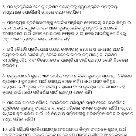
5. ପ୍ରଶ୍ନଗୁଡିକର ସେଟକୁ ପ୍ରଶ୍ନ ବ୍ୟାଙ୍କରୁ ସ୍ୱୟଞ୍ଚାଳିତ ପ୍ରକ୍ରିୟା
ମାଧ୍ୟମରେ ଯେକୌଣସି ଭାବରେ ଚୟନ କରାଯିବ।
6. ପ୍ରତ୍ୟେକ ପ୍ରତିଯୋଗୀଙ୍କୁ ଗୋଟିଏ ପଞ୍ଜିକୃତ ମୋବାଇଲ୍ ନମ୍ବର କିମ୍ବା ଇ-
ମେଲ୍ ଆଇଡି ଦ୍ୱାରା କେବଳ ଥରେ କୁଇଜ୍ ଖେଳିବାକୁ ଅନୁମତି ଦିଆଯାଇଛି।
ଅଂଶଗ୍ରହଣ ପାଇଁ ସମାନ ମୋବାଇଲ୍ ନମ୍ବର ଓ ଇ-ମେଲ୍ ଆଇଡିକୁ ଗୋଟିଏରୁ
ଅଧିକ ଥର ବ୍ୟବହାର କରାଯାଇପାରିବ ନାହିଁ।
7. ଯଦି କୌଣସି ପ୍ରତିଯୋଗୀ ଉଭୟ ମୋବାଇଲ୍ ନମ୍ବର ଓ ଇ-ମେଲ୍ ଆଇଡି
ବ୍ୟବହାର କରି ଖେଳିଛନ୍ତି, ତେବେ କେବଳ ଦାଖଲ କରାଯାଇଥିବା ପ୍ରଥମ
ଏଣ୍ଟ୍ରିକୁ ବୈଧ ଏବଂ ବିଜେତା ଚୟନ ପ୍ରକ୍ରିୟା ପାଇଁ ଯୋଗ୍ୟ ବୋଲି ବିବେଚନା
କରାଯିବ।
8. ଚନ୍ଦ୍ରଯାନ-3 କୁଇଜ୍ ଏବଂ ଜାତୀୟ ମହାକାଶ ଦିବସ କୁଇଜ୍ର ଶ୍ରେଷ୍ଠ 3 ବିଜେତା
ଶ୍ରେଷ୍ଠ 3 ପୁରସ୍କାର ପାଇଁ ଯୋଗ୍ୟ ହେବେ ନାହିଁ।
ISRO ଗସ୍ତ କରିଥିବା
ଚନ୍ଦ୍ରଯାନ-3 କୁଇଜ୍ ଏବଂ ଜାତୀୟ ମହାକାଶ ଦିବସ କୁଇଜ୍ର ବିଜେତାମାନେ ଏହି
କୁଇଜ୍ ପାଇଁ ISRO ପରିଦର୍ଶନା ପାଇଁ ଯୋଗ୍ୟ ହେବେ ନାହିଁ।
9. ମାଇଗଭ୍‌ ପାଖରେ କୌଣସି ଅପ୍ରିତିକର ପରିସ୍ଥିତି ସୃଷ୍ଟି ହେଲେ ଯେକୌଣସି
ମୁହୂର୍ତ୍ତରେ କୁଇଜକୁ ସଂଶୋଧନ ବା ବନ୍ଦ କରିବାର ସମସ୍ତ ଅଧିକାର ରହିଛି। ଏଥିରେ
ସନ୍ଦେହ ଦୂର କରିବା ପାଇଁ ଏହି ନିୟମ ଓ ସର୍ତ୍ତାବଳୀକୁ ପରିବର୍ତ୍ତନ କରିବାର କ୍ଷମତା
ମଧ୍ୟ ସାମିଲ ରହିଛି।
10. ଯଦି କୌଣସି ପ୍ରତିଯୋଗୀଙ୍କ ଅଂଶଗ୍ରହଣ କିମ୍ବା ସଂଗଠନକୁ କୁଇଜ୍ ପାଇଁ
କ୍ଷତିକାରକ ମନେ କରନ୍ତି ତେବେ ଯେକୌଣସି ପ୍ରତିଯୋଗୀଙ୍କ ଅଂଶଗ୍ରହଣକୁ