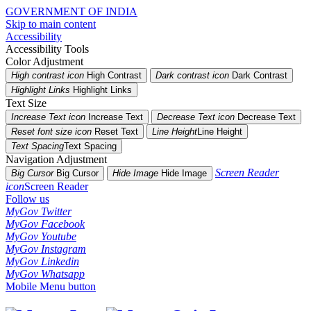
GOVERNMENT OF INDIA
Skip to main content
Accessibility
Accessibility Tools
Color Adjustment
High contrast icon
High Contrast
Dark contrast icon
Dark Contrast
Highlight Links
Highlight Links
Text Size
Increase Text icon
Increase Text
Decrease Text icon
Decrease Text
Reset font size icon
Reset Text
Line Height
Line Height
Text Spacing
Text Spacing
Navigation Adjustment
Screen Reader
Big Cursor
Big Cursor
Hide Image
Hide Image
icon
Screen Reader
Follow us
MyGov Twitter
MyGov Facebook
MyGov Youtube
MyGov Instagram
MyGov Linkedin
MyGov Whatsapp
Mobile Menu button