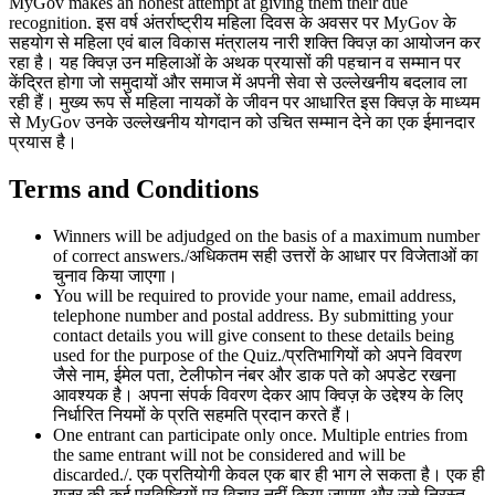
MyGov makes an honest attempt at giving them their due
recognition. इस वर्ष अंतर्राष्ट्रीय महिला दिवस के अवसर पर MyGov के
सहयोग से महिला एवं बाल विकास मंत्रालय नारी शक्ति क्विज़ का आयोजन कर
रहा है। यह क्विज़ उन महिलाओं के अथक प्रयासों की पहचान व सम्मान पर
केंद्रित होगा जो समुदायों और समाज में अपनी सेवा से उल्लेखनीय बदलाव ला
रही हैं। मुख्य रूप से महिला नायकों के जीवन पर आधारित इस क्विज़ के माध्यम
से MyGov उनके उल्लेखनीय योगदान को उचित सम्मान देने का एक ईमानदार
प्रयास है।
Terms and Conditions
Winners will be adjudged on the basis of a maximum number
of correct answers./अधिकतम सही उत्तरों के आधार पर विजेताओं का
चुनाव किया जाएगा।
You will be required to provide your name, email address,
telephone number and postal address. By submitting your
contact details you will give consent to these details being
used for the purpose of the Quiz./प्रतिभागियों को अपने विवरण
जैसे नाम, ईमेल पता, टेलीफोन नंबर और डाक पते को अपडेट रखना
आवश्यक है। अपना संपर्क विवरण देकर आप क्विज़ के उद्देश्य के लिए
निर्धारित नियमों के प्रति सहमति प्रदान करते हैं।
One entrant can participate only once. Multiple entries from
the same entrant will not be considered and will be
discarded./. एक प्रतियोगी केवल एक बार ही भाग ले सकता है। एक ही
यूजर की कई प्रविष्टियों पर विचार नहीं किया जाएगा और उसे निरस्त