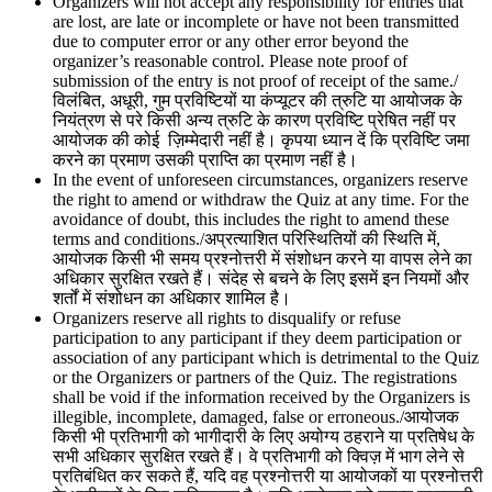
Organizers will not accept any responsibility for entries that
are lost, are late or incomplete or have not been transmitted
due to computer error or any other error beyond the
organizer’s reasonable control. Please note proof of
submission of the entry is not proof of receipt of the same./
विलंबित, अधूरी, गुम प्रविष्टियों या कंप्यूटर की त्रुटि या आयोजक के
नियंत्रण से परे किसी अन्य त्रुटि के कारण प्रविष्टि प्रेषित नहीं पर
आयोजक की कोई ज़िम्मेदारी नहीं है। कृपया ध्यान दें कि प्रविष्टि जमा
करने का प्रमाण उसकी प्राप्ति का प्रमाण नहीं है।
In the event of unforeseen circumstances, organizers reserve
the right to amend or withdraw the Quiz at any time. For the
avoidance of doubt, this includes the right to amend these
terms and conditions./अप्रत्याशित परिस्थितियों की स्थिति में,
आयोजक किसी भी समय प्रश्नोत्तरी में संशोधन करने या वापस लेने का
अधिकार सुरक्षित रखते हैं। संदेह से बचने के लिए इसमें इन नियमों और
शर्तों में संशोधन का अधिकार शामिल है।
Organizers reserve all rights to disqualify or refuse
participation to any participant if they deem participation or
association of any participant which is detrimental to the Quiz
or the Organizers or partners of the Quiz. The registrations
shall be void if the information received by the Organizers is
illegible, incomplete, damaged, false or erroneous./आयोजक
किसी भी प्रतिभागी को भागीदारी के लिए अयोग्य ठहराने या प्रतिषेध के
सभी अधिकार सुरक्षित रखते हैं। वे प्रतिभागी को क्विज़ में भाग लेने से
प्रतिबंधित कर सकते हैं, यदि वह प्रश्नोत्तरी या आयोजकों या प्रश्नोत्तरी