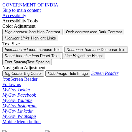
GOVERNMENT OF INDIA
Skip to main content
Accessibility
Accessibility Tools
Color Adjustment
High contrast icon
High Contrast
Dark contrast icon
Dark Contrast
Highlight Links
Highlight Links
Text Size
Increase Text icon
Increase Text
Decrease Text icon
Decrease Text
Reset font size icon
Reset Text
Line Height
Line Height
Text Spacing
Text Spacing
Navigation Adjustment
Screen Reader
Big Cursor
Big Cursor
Hide Image
Hide Image
icon
Screen Reader
Follow us
MyGov Twitter
MyGov Facebook
MyGov Youtube
MyGov Instagram
MyGov Linkedin
MyGov Whatsapp
Mobile Menu button