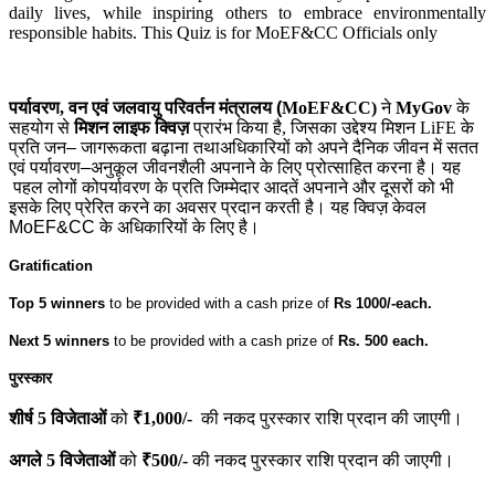
daily lives, while inspiring others to embrace environmentally
responsible habits. This Quiz is for MoEF&CC Officials only
पर्यावरण
,
वन एवं जलवायु परिवर्तन मंत्रालय (
MoEF&CC)
ने
MyGov
के
सहयोग से
मिशन लाइफ
क्विज़
प्रारंभ किया है
,
जिसका उद्देश्य मिशन
LiFE
के
प्रति जन
–
जागरूकता बढ़ाना तथा
अधिकारियों
को अपने दैनिक जीवन में सतत
एवं पर्यावरण
–
अनुकूल जीवनशैली अपनाने के लिए प्रोत्साहित करना है। यह
पहल लोगों को
पर्यावरण के प्रति जिम्मेदार आदतें अपनाने और दूसरों को भी
इसके लिए प्रेरित करने का अवसर प्रदान करती है। यह क्विज़ केवल
MoEF&CC के अधिकारियों के लिए है।
Gratification
Top 5 winners
to be provided with a cash prize of
Rs 1000/-each.
Next 5 winners
to be provided with a cash prize of
Rs. 500 each.
पुरस्कार
शीर्ष
5
विजेताओं
को
₹1,000/-
की
नकद
पुरस्कार
राशि
प्रदान
की
जाएगी।
अगले
5
विजेताओं
को
₹500/-
की
नकद
पुरस्कार
राशि
प्रदान
की
जाएगी।