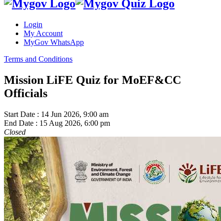
Login
My Account
MyGov WhatsApp
Terms and Conditions
Mission LiFE Quiz for MoEF&CC
Officials
Start Date :
14 Jun 2026, 9:00 am
End Date :
15 Aug 2026, 6:00 pm
Closed