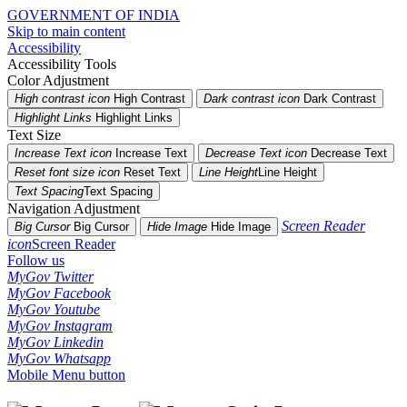
GOVERNMENT OF INDIA
Skip to main content
Accessibility
Accessibility Tools
Color Adjustment
High contrast icon
High Contrast
Dark contrast icon
Dark Contrast
Highlight Links
Highlight Links
Text Size
Increase Text icon
Increase Text
Decrease Text icon
Decrease Text
Reset font size icon
Reset Text
Line Height
Line Height
Text Spacing
Text Spacing
Navigation Adjustment
Screen Reader
Big Cursor
Big Cursor
Hide Image
Hide Image
icon
Screen Reader
Follow us
MyGov Twitter
MyGov Facebook
MyGov Youtube
MyGov Instagram
MyGov Linkedin
MyGov Whatsapp
Mobile Menu button