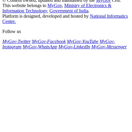
© Content owned, updated and maintained by the
MyGov
Cell.
This website belongs to
MyGov
,
Ministry of Electronics &
Information Technology
,
Government of India
.
Platform is designed, developed and hosted by
National Informatics
Centre.
Follow us
MyGov-Twitter
MyGov-Facebook
MyGov-YouTube
MyGov-
Instagram
MyGov-WhatsApp
MyGov-LinkedIn
MyGov-Messenger