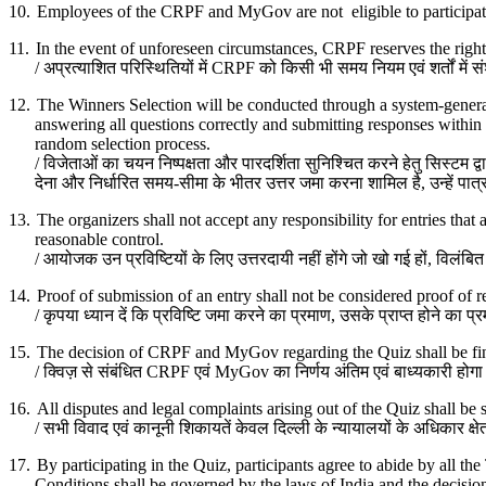
10.
Employees of the CRPF and MyGov are not eligible to participat
11.
In the event of unforeseen circumstances, CRPF reserves the righ
/
अप्रत्याशित परिस्थितियों में
CRPF
को किसी भी समय नियम एवं शर्तों में 
12.
The Winners Selection will be conducted through a system-generat
answering all questions correctly and submitting responses within t
random selection process.
/
विजेताओं का चयन निष्पक्षता और पारदर्शिता सुनिश्चित करने हेतु सिस्टम द्व
देना और निर्धारित समय-सीमा के भीतर उत्तर जमा करना शामिल है
,
उन्हें प
13.
The organizers shall not accept any responsibility for entries that 
reasonable control.
/
आयोजक उन प्रविष्टियों के लिए उत्तरदायी नहीं होंगे जो खो गई हों
,
विलंबित 
14.
Proof of submission of an entry shall not be considered proof of r
/
कृपया ध्यान दें कि प्रविष्टि जमा करने का प्रमाण
,
उसके प्राप्त होने का प्
15.
The decision of CRPF and MyGov regarding the Quiz shall be final
/
क्विज़ से संबंधित
CRPF
एवं
MyGov
का निर्णय अंतिम एवं बाध्यकारी होग
16.
All disputes and legal complaints arising out of the Quiz shall be 
/
सभी विवाद एवं कानूनी शिकायतें केवल दिल्ली के न्यायालयों के अधिकार क्षेत्र 
17.
By participating in the Quiz, participants agree to abide by al
Conditions shall be governed by the laws of India and the decision