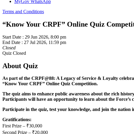
MyGov WhatsApp
Terms and Conditions
“Know Your CRPF” Online Quiz Competi
Start Date :
29 Jun 2026, 8:00 pm
End Date :
27 Jul 2026, 11:59 pm
Closed
Quiz Closed
About Quiz
As part of the CRPF@88: A Legacy of Service & Loyalty celebratio
“Know Your CRPF” Online Quiz Competition.
The quiz aims to enhance public awareness about the rich history,
Participants will have an opportunity to learn about the Force’s co
Participate in the quiz, test your knowledge, and join the natio
Gratifications:
First Prize – ₹30,000
Second Prize – ₹20,000