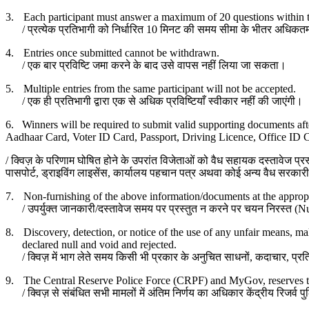
3.
Each participant must answer a maximum of 20 questions within th
/
प्रत्येक प्रतिभागी को निर्धारित
10
मिनट की समय सीमा के भीतर अधिकत
4.
Entries once submitted cannot be withdrawn.
/
एक बार प्रविष्टि जमा करने के बाद उसे वापस नहीं लिया जा सकता।
5.
Multiple entries from the same participant will not be accepted.
/
एक ही प्रतिभागी द्वारा एक से अधिक प्रविष्टियाँ स्वीकार नहीं की जाएंगी।
6. Winners will be required to submit valid supporting documents aft
Aadhaar Card, Voter ID Card, Passport, Driving Licence, Office ID 
/ क्विज़ के परिणाम घोषित होने के उपरांत विजेताओं को वैध सहायक दस्तावेज प्रस
पासपोर्ट, ड्राइविंग लाइसेंस, कार्यालय पहचान पत्र अथवा कोई अन्य वैध सरकार
7.
Non-furnishing of the above information/documents at the appropri
/
उपर्युक्त जानकारी/दस्तावेज समय पर प्रस्तुत न करने पर चयन निरस्त (
Nu
8.
Discovery, detection, or notice of the use of any unfair means, malp
declared null and void and rejected.
/
क्विज़ में भाग लेते समय किसी भी प्रकार के अनुचित साधनों
,
कदाचार
,
प्र
9.
The Central Reserve Police Force (CRPF) and MyGov, reserves the ri
/
क्विज़ से संबंधित सभी मामलों में अंतिम निर्णय का अधिकार केंद्रीय रिजर्व 