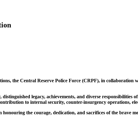
tion
ns, the Central Reserve Police Force (CRPF), in collaboration with
 distinguished legacy, achievements, and diverse responsibilities 
ntribution to internal security, counter-insurgency operations, elec
n in honouring the courage, dedication, and sacrifices of the brav