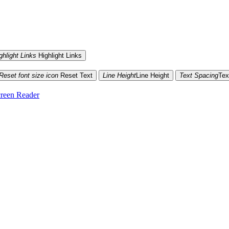
ghlight Links
Highlight Links
Reset font size icon
Reset Text
Line Height
Line Height
Text Spacing
Tex
reen Reader