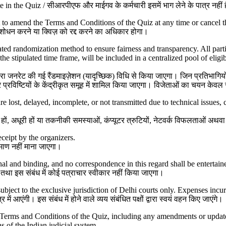
e in the Quiz /
सीआरपीएफ और माईगव के कर्मचारी इसमें भाग लेने के पात्र नहीं है
t to amend the Terms and Conditions of the Quiz at any time or cancel 
संशोधन करने या क्विज़ को रद्द करने का अधिकार होगा।
ed randomization method to ensure fairness and transparency. All parti
he stipulated time frame, will be included in a centralized pool of eligi
ारा जनरेट की गई रैंडमाइज़ेशन (यादृच्छिक) विधि से किया जाएगा। जिन प्रतिभागियों 
ात्र प्रविष्टियों के केंद्रीकृत समूह में शामिल किया जाएगा। विजेताओं का चयन के
are lost, delayed, incomplete, or not transmitted due to technical issues
हों
,
अधूरी हों या तकनीकी समस्याओं
,
कंप्यूटर त्रुटियों
,
नेटवर्क विफलताओं अथवा आ
eceipt by the organizers.
रमाण नहीं माना जाएगा।
 and binding, and no correspondence in this regard shall be entertain
ा तथा इस संबंध में कोई पत्राचार स्वीकार नहीं किया जाएगा।
subject to the exclusive jurisdiction of Delhi courts only. Expenses incu
में आएंगी। इस संबंध में होने वाले व्यय संबंधित पक्षों द्वारा स्वयं वहन किए जाएंगे।
l the Terms and Conditions of the Quiz, including any amendments or u
s of the Indian judicial system.