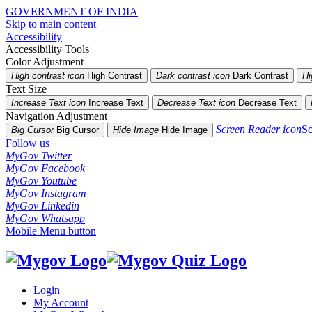
GOVERNMENT OF INDIA
Skip to main content
Accessibility
Accessibility Tools
Color Adjustment
High contrast icon
High Contrast
Dark contrast icon
Dark Contrast
Hi
Text Size
Increase Text icon
Increase Text
Decrease Text icon
Decrease Text
Navigation Adjustment
Screen Reader icon
Sc
Big Cursor
Big Cursor
Hide Image
Hide Image
Follow us
MyGov Twitter
MyGov Facebook
MyGov Youtube
MyGov Instagram
MyGov Linkedin
MyGov Whatsapp
Mobile Menu button
Login
My Account