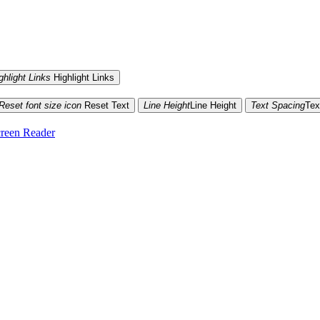
ghlight Links
Highlight Links
Reset font size icon
Reset Text
Line Height
Line Height
Text Spacing
Tex
reen Reader