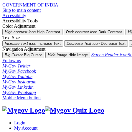
GOVERNMENT OF INDIA
Skip to main content
Accessibility
Accessibility Tools
Color Adjustment
High contrast icon
High Contrast
Dark contrast icon
Dark Contrast
Hi
Text Size
Increase Text icon
Increase Text
Decrease Text icon
Decrease Text
Navigation Adjustment
Screen Reader icon
Sc
Big Cursor
Big Cursor
Hide Image
Hide Image
Follow us
MyGov Twitter
MyGov Facebook
MyGov Youtube
MyGov Instagram
MyGov Linkedin
MyGov Whatsapp
Mobile Menu button
Login
My Account