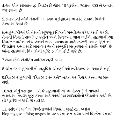
4.આ એક સમયબદ્ધ ક્વિઝ છે જેમાં 10 પ્રશ્નોના જવાબ 300 સેકન્ડમાં
આપવાના છે
5.સહભાગીઓને તેમની માયગવ પ્રોફાઇલ અપડેટ રાખવા વિનંતી
કરવામાં આવે છે.
6.સહભાગીઓએ તેમની મૂળભૂત વિગતો ભરવી/અપડેટ કરવી પડશે.
તેમની વિગતો સબમિટ કરીને અને ક્વિઝમાં ભાગ લઈને, સહભાગીઓ
ક્વિઝ સ્પર્ધાના સંચાલનને સરળ બનાવવા માટે જરૂરી આ માહિતીનો
ઉપયોગ કરવા માટે માયગવ અને સંસ્કૃતિ મંત્રાલયને સંમતિ આપે છે
જેમાં સહભાગી વિગતોની પુષ્ટિ સામેલ હોઈ શકે છે.
7.તેમાં કોઈ નેગેટિવ માર્કિંગ નહીં થાય.
8.એક જ સહભાગીની બહુવિધ એન્ટ્રીઓ સ્વીકારવામાં આવશે નહીં
9.ક્વિઝ સહભાગી “ક્વિઝ શરૂ કરો” બટન પર ક્લિક કરતા જ શરૂ
થશે.
10.જો એવું જાણવા મળે કે સહભાગીએ અયોગ્ય રીતે વાજબી
સમયમાં ક્વિઝ પૂર્ણ કરવા માટે અયોગ્ય માધ્યમોનો ઉપયોગ કર્યો છે,
તો પ્રવેશ નકારી શકાય છે.
11.પસંદગી પામેલા વિજેતાઓને વિજેતા જાહેરાત બ્લોગ
blog.mygov.in/blog.mygov.in પર પ્રકાશિત થયા પછી વિજેતા રકમ/