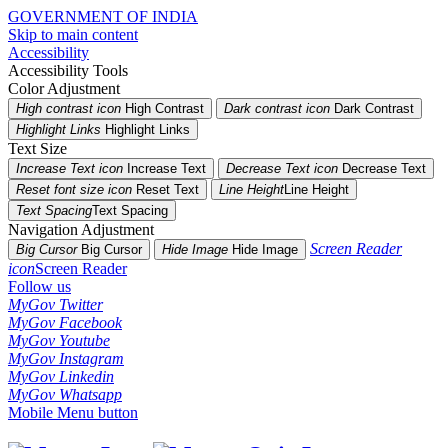
GOVERNMENT OF INDIA
Skip to main content
Accessibility
Accessibility Tools
Color Adjustment
High contrast icon
High Contrast
Dark contrast icon
Dark Contrast
Highlight Links
Highlight Links
Text Size
Increase Text icon
Increase Text
Decrease Text icon
Decrease Text
Reset font size icon
Reset Text
Line Height
Line Height
Text Spacing
Text Spacing
Navigation Adjustment
Screen Reader
Big Cursor
Big Cursor
Hide Image
Hide Image
icon
Screen Reader
Follow us
MyGov Twitter
MyGov Facebook
MyGov Youtube
MyGov Instagram
MyGov Linkedin
MyGov Whatsapp
Mobile Menu button