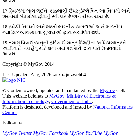
આવશે.
17.ક્વિઝમાં ભાગ લઈને, સહભાગી ઉપર ઉલ્લેખિત આ નિયમો અને
શરતોથી બંધાયેલા હોવાનું સ્વીકારે છે અને સંમત થાય છે.
18.હવેથી નિયમો અને શરતો ભારતીય કાયદાઓ અને ભારતીય
ન્યાયિક વ્યવસ્થાના ચુકાદાઓ દ્વારા સંચાલિત થશે.
19.તમામ વિવાદો/કાનૂની ફરિયાદો માત્ર દિલ્હીના અધિકારક્ષેત્રને
આધિન છે. આ હેતુ માટે થતો ખર્ચ પક્ષકારો દ્વારા પોતે ઉઠાવવામાં
આવશે.
Copyright
© MyGov 2014
Last Updated: Aug, 2026 -aexa-quizweb04
© Content owned, updated and maintained by the
MyGov
Cell.
This website belongs to
MyGov
,
Ministry of Electronics &
Information Technology
,
Government of India
.
Platform is designed, developed and hosted by
National Informatics
Centre.
Follow us
MyGov-Twitter
MyGov-Facebook
MyGov-YouTube
MyGov-