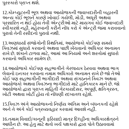
પુરસ્કારો પ્રાપ્ત થશે.
12.કોમ્પ્યુટરની ભૂલ અથવા આયોજકની જવાબદારીની બહારની
અન્ય કોઈ ભૂલને કારણે ખોવાઈ ગયેલી, મોડી, અધૂરી અથવા
પ્રસારિત ન થઈ હોય તેવી એન્ટ્રીઓ માટે માયગવ કોઈ જવાબદારી
સ્વીકારશે નહીં. મહેરબાની કરીને નોંધ કરો કે એન્ટ્રી જમા કરાવવાનો
પુરાવો તેની રસીદનો પુરાવો નથી.
13.અણધાર્યા સંજોગોની સ્થિતિમાં, આયોજકો કોઈપણ સમયે
ક્વિઝમાં સુધારો કરવાનો અથવા પાછી ખેંચવાનો અધિકાર અનામત
રાખે છે. શંકાને ટાળવા માટે, આમાં આ નિયમો અને શરતોમાં સુધારો
કરવાનો અધિકાર સામેલ છે.
14.આયોજકો કોઈપણ સહભાગીને ગેરલાયક ઠેરવવા અથવા ભાગ
લેવાનો ઇનકાર કરવાના તમામ અધિકારો અનામત રાખે છે જો તેઓ
કોઈ પણ સહભાગીની ભાગીદારી અથવા સંગઠનને ક્વિઝ અથવા
આયોજકો અથવા ક્વિઝના ભાગીદારો માટે હાનિકારક માને છે. જો
આયોજકો દ્વારા પ્રાપ્ત માહિતી ગેરકાયદેસર, અપૂર્ણ, ક્ષતિગ્રસ્ત,
ખોટી અથવા ખોટી હોય તો નોંધણી રદબાતલ રહેશે.
15.ક્વિઝ અંગે આયોજકનો નિર્ણય અંતિમ અને બંધનકર્તા રહેશે
અને તે અંગે કોઈ પત્રવ્યવહાર કરવામાં આવશે નહીં.
16.તમામ વિવાદો/કાનૂની ફરિયાદો માત્ર દિલ્હીના અધિકારક્ષેત્રને
આધીન છે. આ હેતુ માટે થતો ખર્ચ પક્ષકારો દ્વારા પોતે ઉઠાવવામાં