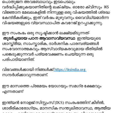
പൊതുജന അവബോധവും ഇടപെടലും 
വർദ്ധിപ്പിക്കുകയാണിതിന്റെ ലക്‌ഷ്യം. ഓരോ ക്വിസും  IKS 
വിജ്ഞാന മേഖലകളിൽ നിന്നുള്ള ഒരു വിഷയത്തിൽ ശ്രദ്ധ 
കേന്ദ്രീകരിക്കും, ഇത് വർഷം മുഴുവനും വൈവിധ്യമാർന്ന 
വിഷയങ്ങളുടെ വ്യവസ്ഥാപിത കവറേജ് ഉറപ്പാക്കുന്നു. 
ഈ സംരംഭം ഒരു സൃഷ്ടിക്കാൻ ലക്ഷ്യമിടുന്നത്- 
 തുടർച്ചയായ പഠന ആവാസവ്യവസ്ഥ 
 ഇന്ത്യയുടെ 
ശാസ്ത്രീയ, സാംസ്കാരിക, ദാർശനിക പാരമ്പര്യങ്ങൾ 
സംവേദനാത്മകവും ആസ്വാദ്യകരവുമായ രീതിയിൽ 
പങ്കെടുക്കുന്നവർ പര്യവേക്ഷണം ചെയ്യുന്ന ഒരു 
പരിപാടിയാണിത്. 
വിഭവങ്ങൾക്കായി നിങ്ങൾക്ക്
 https://iksindia.org 
സന്ദർശിക്കാവുന്നതാണ്. 
ഈ മാസത്തെ പ്രമേയം യോഗയും സമഗ്ര ക്ഷേമവും
എന്നതാണ്
ഇന്ത്യൻ നോളജ് സിസ്റ്റംസ് (IKS) സംരംഭത്തിന് കീഴിൽ,
ശാരീരികാരോഗ്യം, മാനസിക സന്തുലിതാവസ്ഥ, ആത്മീയ