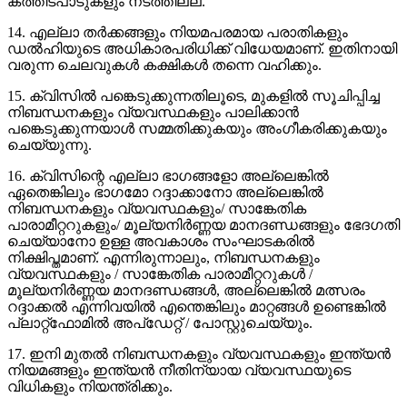
കത്തിടപാടുകളും നടത്തില്ല.
14. എല്ലാ തർക്കങ്ങളും നിയമപരമായ പരാതികളും
ഡൽഹിയുടെ അധികാരപരിധിക്ക് വിധേയമാണ്. ഇതിനായി
വരുന്ന ചെലവുകൾ കക്ഷികൾ തന്നെ വഹിക്കും.
15. ക്വിസിൽ പങ്കെടുക്കുന്നതിലൂടെ, മുകളിൽ സൂചിപ്പിച്ച
നിബന്ധനകളും വ്യവസ്ഥകളും പാലിക്കാൻ
പങ്കെടുക്കുന്നയാൾ സമ്മതിക്കുകയും അംഗീകരിക്കുകയും
ചെയ്യുന്നു.
16. ക്വിസിന്റെ എല്ലാ ഭാഗങ്ങളോ അല്ലെങ്കിൽ
ഏതെങ്കിലും ഭാഗമോ റദ്ദാക്കാനോ അല്ലെങ്കിൽ
നിബന്ധനകളും വ്യവസ്ഥകളും/ സാങ്കേതിക
പാരാമീറ്ററുകളും/ മൂല്യനിർണ്ണയ മാനദണ്ഡങ്ങളും ഭേദഗതി
ചെയ്യാനോ ഉള്ള അവകാശം സംഘാടകരിൽ
നിക്ഷിപ്തമാണ്. എന്നിരുന്നാലും, നിബന്ധനകളും
വ്യവസ്ഥകളും / സാങ്കേതിക പാരാമീറ്ററുകൾ /
മൂല്യനിർണ്ണയ മാനദണ്ഡങ്ങൾ, അല്ലെങ്കിൽ മത്സരം
റദ്ദാക്കൽ എന്നിവയിൽ എന്തെങ്കിലും മാറ്റങ്ങൾ ഉണ്ടെങ്കിൽ
പ്ലാറ്റ്ഫോമിൽ അപ്ഡേറ്റ് / പോസ്റ്റുചെയ്യും.
17. ഇനി മുതൽ നിബന്ധനകളും വ്യവസ്ഥകളും ഇന്ത്യൻ
നിയമങ്ങളും ഇന്ത്യൻ നീതിന്യായ വ്യവസ്ഥയുടെ
വിധികളും നിയന്ത്രിക്കും.