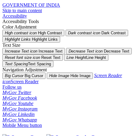
GOVERNMENT OF INDIA
Skip to main content
Accessibility
Accessibility Tools
Color Adjustment
High contrast icon
High Contrast
Dark contrast icon
Dark Contrast
Highlight Links
Highlight Links
Text Size
Increase Text icon
Increase Text
Decrease Text icon
Decrease Text
Reset font size icon
Reset Text
Line Height
Line Height
Text Spacing
Text Spacing
Navigation Adjustment
Screen Reader
Big Cursor
Big Cursor
Hide Image
Hide Image
icon
Screen Reader
Follow us
MyGov Twitter
MyGov Facebook
MyGov Youtube
MyGov Instagram
MyGov Linkedin
MyGov Whatsapp
Mobile Menu button