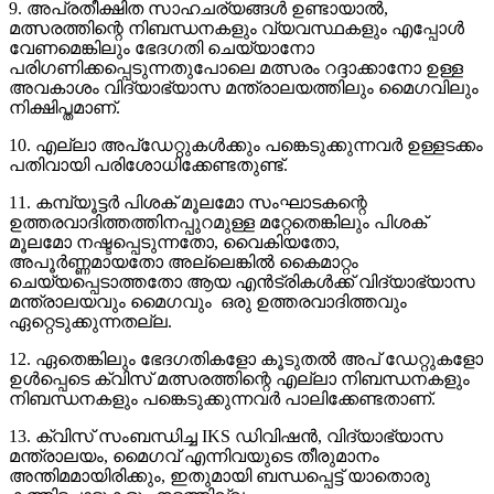
9. അപ്രതീക്ഷിത സാഹചര്യങ്ങൾ ഉണ്ടായാൽ,
മത്സരത്തിന്റെ നിബന്ധനകളും വ്യവസ്ഥകളും എപ്പോൾ
വേണമെങ്കിലും ഭേദഗതി ചെയ്യാനോ
പരിഗണിക്കപ്പെടുന്നതുപോലെ മത്സരം റദ്ദാക്കാനോ ഉള്ള
അവകാശം വിദ്യാഭ്യാസ മന്ത്രാലയത്തിലും മൈഗവിലും
നിക്ഷിപ്തമാണ്.
10. എല്ലാ അപ്ഡേറ്റുകൾക്കും പങ്കെടുക്കുന്നവർ ഉള്ളടക്കം
പതിവായി പരിശോധിക്കേണ്ടതുണ്ട്.
11. കമ്പ്യൂട്ടർ പിശക് മൂലമോ സംഘാടകന്റെ
ഉത്തരവാദിത്തത്തിനപ്പുറമുള്ള മറ്റേതെങ്കിലും പിശക്
മൂലമോ നഷ്ടപ്പെടുന്നതോ, വൈകിയതോ,
അപൂർണ്ണമായതോ അല്ലെങ്കിൽ കൈമാറ്റം
ചെയ്യപ്പെടാത്തതോ ആയ എൻട്രികൾക്ക് വിദ്യാഭ്യാസ
മന്ത്രാലയവും മൈഗവും ഒരു ഉത്തരവാദിത്തവും
ഏറ്റെടുക്കുന്നതല്ല.
12. ഏതെങ്കിലും ഭേദഗതികളോ കൂടുതൽ അപ് ഡേറ്റുകളോ
ഉൾപ്പെടെ ക്വിസ് മത്സരത്തിന്റെ എല്ലാ നിബന്ധനകളും
നിബന്ധനകളും പങ്കെടുക്കുന്നവർ പാലിക്കേണ്ടതാണ്.
13. ക്വിസ് സംബന്ധിച്ച IKS ഡിവിഷൻ, വിദ്യാഭ്യാസ
മന്ത്രാലയം, മൈഗവ് എന്നിവയുടെ തീരുമാനം
അന്തിമമായിരിക്കും, ഇതുമായി ബന്ധപ്പെട്ട് യാതൊരു