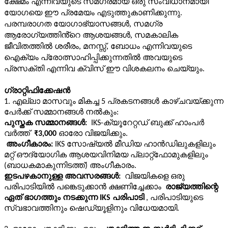
ക്ഷേമം എന്നിവയുടെ സമഗ്രമായ ഒരു സംവിധാനമായി
യോഗയെ ഈ പ്രമേയം എടുത്തുകാണിക്കുന്നു.
പരമ്പരാഗത യോഗാഭ്യാസങ്ങൾ, സമഗ്ര
ആരോഗ്യത്തിൻ്റെ ആശയങ്ങൾ, സമകാലിക
ജീവിതത്തിൽ ശരീരം, മനസ്സ്, ബോധം എന്നിവയുടെ
ഐക്യം പ്രോത്സാഹിപ്പിക്കുന്നതിൽ അവയുടെ
പ്രസക്തി എന്നിവ ക്വിസ് ഈ വിശകലനം ചെയ്യും.
ഗ്രാറ്റിഫിക്കേഷൻ 
1. എല്ലാ മാസവും മികച്ച 5 പ്രകടനങ്ങൾ കാഴ്ചവയ്ക്കുന്ന
പേർക്ക് സമ്മാനങ്ങൾ നൽകും:
പുസ്തക സമ്മാനങ്ങൾ:
IKS-ക്യൂറേറ്റഡ് ബുക്ക് ഹാംപർ
വർത്ത്
₹3,000
ഓരോ വിജയിക്കും.
അംഗീകാരം:
IKS സോഷ്യൽ മീഡിയ ഹാൻഡിലുകളിലും
മറ്റ് ഔദ്യോഗിക ആശയവിനിമയ പ്ലാറ്റ്‌ഫോമുകളിലും
(ബാധകമാകുന്നിടത്ത്) അംഗീകാരം.
ഇടപഴകാനുള്ള അവസരങ്ങൾ:
വിജയികളെ ഒരു
പരിപാടിയിൽ പങ്കെടുക്കാൻ ക്ഷണിച്ചേക്കാം
രാജ്യത്തിന്റെ
ഏത് ഭാഗത്തും നടക്കുന്ന IKS പരിപാടി
, പരിപാടിയുടെ
സ്വഭാവത്തിനും ഷെഡ്യൂളിനും വിധേയമായി.