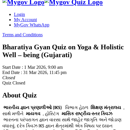
Login
My Account
MyGov WhatsApp
Terms and Conditions
Bharatiya Gyan Quiz on Yoga & Holistic
Well – being (Gujarati)
Start Date :
1 Mar 2026, 9:00 am
End Date :
31 Mar 2026, 11:45 pm
Closed
Quiz Closed
About Quiz
 ભારતીય જ્ઞાન પ્રણાલીઓ (IKS) 
  વિભાગ હેઠળ 
 શિક્ષણ મંત્રાલય 
 , 
સાથે મળીને 
 માયગવ 
 , હોસ્ટિંગ 
 માસિક રાષ્ટ્રીય-સ્તર ક્વિઝ 
 ભારતના પરંપરાગત જ્ઞાન વારસા સાથે જાહેર જાગૃતિ અને જોડાણ 
વધારવું. દરેક ક્વિઝ IKS જ્ઞાન ક્ષેત્રમાંથી એક વિષય પર ધ્યાન 