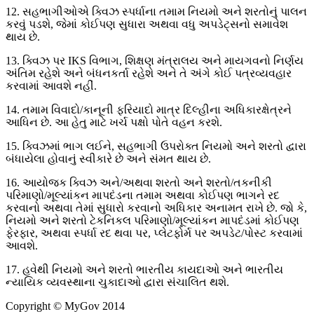
12. સહભાગીઓએ ક્વિઝ સ્પર્ધાના તમામ નિયમો અને શરતોનું પાલન
કરવું પડશે, જેમાં કોઈપણ સુધારા અથવા વધુ અપડેટ્સનો સમાવેશ
થાય છે.
13. ક્વિઝ પર IKS વિભાગ, શિક્ષણ મંત્રાલય અને માયગવનો નિર્ણય
અંતિમ રહેશે અને બંધનકર્તા રહેશે અને તે અંગે કોઈ પત્રવ્યવહાર
કરવામાં આવશે નહીં.
14. તમામ વિવાદો/કાનૂની ફરિયાદો માત્ર દિલ્હીના અધિકારક્ષેત્રને
આધિન છે. આ હેતુ માટે ખર્ચ પક્ષો પોતે વહન કરશે.
15. ક્વિઝમાં ભાગ લઈને, સહભાગી ઉપરોક્ત નિયમો અને શરતો દ્વારા
બંધાયેલા હોવાનું સ્વીકારે છે અને સંમત થાય છે.
16. આયોજક ક્વિઝ અને/અથવા શરતો અને શરતો/તકનીકી
પરિમાણો/મૂલ્યાંકન માપદંડના તમામ અથવા કોઈપણ ભાગને રદ
કરવાનો અથવા તેમાં સુધારો કરવાનો અધિકાર અનામત રાખે છે. જો કે,
નિયમો અને શરતો ટેકનિકલ પરિમાણો/મૂલ્યાંકન માપદંડમાં કોઈપણ
ફેરફાર, અથવા સ્પર્ધા રદ થવા પર, પ્લેટફોર્મ પર અપડેટ/પોસ્ટ કરવામાં
આવશે.
17. હવેથી નિયમો અને શરતો ભારતીય કાયદાઓ અને ભારતીય
ન્યાયિક વ્યવસ્થાના ચુકાદાઓ દ્વારા સંચાલિત થશે.
Copyright
© MyGov 2014