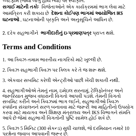
પ્લેટફોર્મ (જ્યાં લાગુ હોય ત્યાં) પર સ્વીકૃતિ.
સગાઈ માટેની તકોઃ
વિજેતાઓને એક કાર્યક્રમમાં ભાગ લેવા માટે
આમંત્રિત કરી શકાય છે
દેશના કોઈપણ ભાગમાં આયોજિત IKS
ઘટનાઓ
, ઘટનાઓની પ્રકૃતિ અને અનુસૂચિને આધિન છે.
2. દરેક સહભાગીને 
 ભાગીદારીનું ઇ-પ્રમાણપત્ર 
પ્રાપ્ત થશે. 
Terms and Conditions
1. આ ક્વિઝ તમામ ભારતીય નાગરિકો માટે ખુલ્લી છે.
2. ક્વિઝ સહભાગી ક્વિઝ પર ક્લિક કરે તે જ શરૂ થશે.
3. એકવાર સબમિટ કરેલી એન્ટ્રીઓ પાછી ખેંચી શકાતી નથી.
4. સહભાગીઓએ તેમનું નામ, ઇમેઇલ સરનામું, ટેલિફોનંબર અને
જરૂરિયાત મુજબ વધારાની વિગતો આપવી પડશે. તેમની વિગતો
સબમિટ કરીને અને ક્વિઝમાં ભાગ લઈને, સહભાગીઓ ક્વિઝ
સ્પર્ધાના સંચાલનને સરળ બનાવવા માટે જરૂરી આ માહિતીનો ઉપયોગ
કરવા માટે માયગવ અને શિક્ષણ મંત્રાલય અને IKS વિભાગને સંમતિ
આપે છે જેમાં સહભાગી વિગતોની પુષ્ટિ સામેલ હોઈ શકે છે.
5. ક્વિઝ 5 મિનિટ (300 સેકન્ડ) સુધી ચાલશે, જે દરમિયાન તમારે 10
પ્રશ્નોના જવાબ આપવાની જરૂર છે.