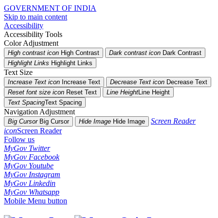
GOVERNMENT OF INDIA
Skip to main content
Accessibility
Accessibility Tools
Color Adjustment
High contrast icon
High Contrast
Dark contrast icon
Dark Contrast
Highlight Links
Highlight Links
Text Size
Increase Text icon
Increase Text
Decrease Text icon
Decrease Text
Reset font size icon
Reset Text
Line Height
Line Height
Text Spacing
Text Spacing
Navigation Adjustment
Screen Reader
Big Cursor
Big Cursor
Hide Image
Hide Image
icon
Screen Reader
Follow us
MyGov Twitter
MyGov Facebook
MyGov Youtube
MyGov Instagram
MyGov Linkedin
MyGov Whatsapp
Mobile Menu button