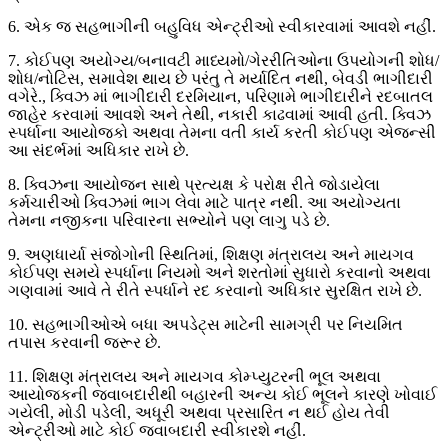
6. એક જ સહભાગીની બહુવિધ એન્ટ્રીઓ સ્વીકારવામાં આવશે નહીં.
7. કોઈપણ અયોગ્ય/બનાવટી માધ્યમો/ગેરરીતિઓના ઉપયોગની શોધ/
શોધ/નોટિસ, સમાવેશ થાય છે પરંતુ તે મર્યાદિત નથી, બેવડી ભાગીદારી
વગેરે., ક્વિઝ માં ભાગીદારી દરમિયાન, પરિણામે ભાગીદારીને રદબાતલ
જાહેર કરવામાં આવશે અને તેથી, નકારી કાઢવામાં આવી હતી. ક્વિઝ
સ્પર્ધાના આયોજકો અથવા તેમના વતી કાર્ય કરતી કોઈપણ એજન્સી
આ સંદર્ભમાં અધિકાર રાખે છે.
8. ક્વિઝના આયોજન સાથે પ્રત્યક્ષ કે પરોક્ષ રીતે જોડાયેલા
કર્મચારીઓ ક્વિઝમાં ભાગ લેવા માટે પાત્ર નથી. આ અયોગ્યતા
તેમના નજીકના પરિવારના સભ્યોને પણ લાગુ પડે છે.
9. અણધાર્યા સંજોગોની સ્થિતિમાં, શિક્ષણ મંત્રાલય અને માયગવ
કોઈપણ સમયે સ્પર્ધાના નિયમો અને શરતોમાં સુધારો કરવાનો અથવા
ગણવામાં આવે તે રીતે સ્પર્ધાને રદ કરવાનો અધિકાર સુરક્ષિત રાખે છે.
10. સહભાગીઓએ બધા અપડેટ્સ માટેની સામગ્રી પર નિયમિત
તપાસ કરવાની જરૂર છે.
11. શિક્ષણ મંત્રાલય અને માયગવ કોમ્પ્યુટરની ભૂલ અથવા
આયોજકની જવાબદારીથી બહારની અન્ય કોઈ ભૂલને કારણે ખોવાઈ
ગયેલી, મોડી પડેલી, અધૂરી અથવા પ્રસારિત ન થઈ હોય તેવી
એન્ટ્રીઓ માટે કોઈ જવાબદારી સ્વીકારશે નહીં.