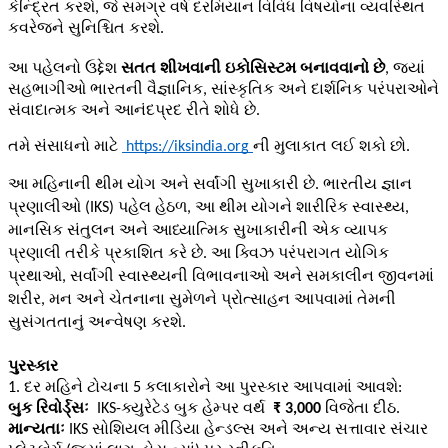
કેન્દ્રિત કરશે, જે સમગ્ર વર્ષ દરમિયાન વિવિધ વિષયોના વ્યવસ્થિત 
કવરેજને સુનિશ્ચિત કરશે. 
આ પહેલનો ઉદ્દેશ
 સતત શીખવાની ઇકોસિસ્ટમ બનાવવાનો છે
, જ્યાં 
સહભાગીઓ ભારતની વૈજ્ઞાનિક, સાંસ્કૃતિક અને દાર્શનિક પરંપરાઓને 
સંવાદાત્મક અને આનંદપ્રદ રીતે શોધે છે. 
તમે સંસાધનો માટે
https://iksindia.org
ની મુલાકાત લઈ શકો છો.
આ મહિનાની થીમ યોગ અને સર્વાંગી સુખાકારી છે. ભારતીય જ્ઞાન
પ્રણાલીઓ (IKS) પહેલ હેઠળ, આ થીમ યોગને શારીરિક સ્વાસ્થ્ય,
માનસિક સંતુલન અને આધ્યાત્મિક સુખાકારીની એક વ્યાપક
પ્રણાલી તરીકે પ્રકાશિત કરે છે. આ ક્વિઝ પરંપરાગત યોગિક
પ્રથાઓ, સર્વાંગી સ્વાસ્થ્યની વિભાવનાઓ અને સમકાલીન જીવનમાં
શરીર, મન અને ચેતનાના સુમેળને પ્રોત્સાહન આપવામાં તેમની
સુસંગતતાનું અન્વેષણ કરશે.
પુરસ્કાર 
1. દર મહિને ટોચના 5 કલાકારોને આ પુરસ્કાર આપવામાં આવશે:
બુક રિવોર્ડ્સઃ
IKS-ક્યુરેટેડ બુક હેમ્પર વર્થ
₹ 3,000
વિજેતા દીઠ.
માન્યતાઃ
IKS સોશિયલ મીડિયા હેન્ડલ્સ અને અન્ય સત્તાવાર સંચાર