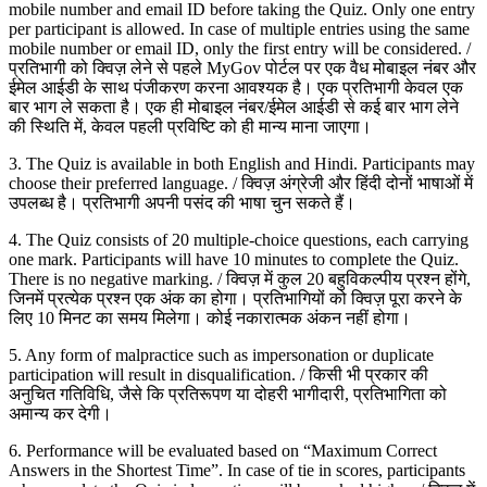
mobile number and email ID before taking the Quiz. Only one entry
per participant is allowed. In case of multiple entries using the same
mobile number or email ID, only the first entry will be considered. /
प्रतिभागी को क्विज़ लेने से पहले MyGov पोर्टल पर एक वैध मोबाइल नंबर और
ईमेल आईडी के साथ पंजीकरण करना आवश्यक है। एक प्रतिभागी केवल एक
बार भाग ले सकता है। एक ही मोबाइल नंबर/ईमेल आईडी से कई बार भाग लेने
की स्थिति में, केवल पहली प्रविष्टि को ही मान्य माना जाएगा।
3. The Quiz is available in both English and Hindi. Participants may
choose their preferred language. / क्विज़ अंग्रेजी और हिंदी दोनों भाषाओं में
उपलब्ध है। प्रतिभागी अपनी पसंद की भाषा चुन सकते हैं।
4. The Quiz consists of 20 multiple-choice questions, each carrying
one mark. Participants will have 10 minutes to complete the Quiz.
There is no negative marking. / क्विज़ में कुल 20 बहुविकल्पीय प्रश्न होंगे,
जिनमें प्रत्येक प्रश्न एक अंक का होगा। प्रतिभागियों को क्विज़ पूरा करने के
लिए 10 मिनट का समय मिलेगा। कोई नकारात्मक अंकन नहीं होगा।
5. Any form of malpractice such as impersonation or duplicate
participation will result in disqualification. / किसी भी प्रकार की
अनुचित गतिविधि, जैसे कि प्रतिरूपण या दोहरी भागीदारी, प्रतिभागिता को
अमान्य कर देगी।
6. Performance will be evaluated based on “Maximum Correct
Answers in the Shortest Time”. In case of tie in scores, participants