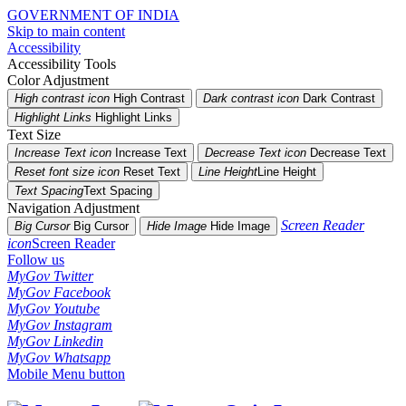
GOVERNMENT OF INDIA
Skip to main content
Accessibility
Accessibility Tools
Color Adjustment
High contrast icon
High Contrast
Dark contrast icon
Dark Contrast
Highlight Links
Highlight Links
Text Size
Increase Text icon
Increase Text
Decrease Text icon
Decrease Text
Reset font size icon
Reset Text
Line Height
Line Height
Text Spacing
Text Spacing
Navigation Adjustment
Screen Reader
Big Cursor
Big Cursor
Hide Image
Hide Image
icon
Screen Reader
Follow us
MyGov Twitter
MyGov Facebook
MyGov Youtube
MyGov Instagram
MyGov Linkedin
MyGov Whatsapp
Mobile Menu button