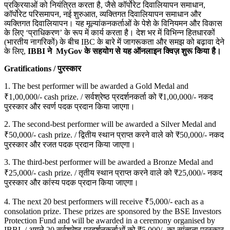
प्रक्रियाओं को नियंत्रित करता है, जैसे कॉर्पोरेट दिवालियापन समाधान,
कॉर्पोरेट परिसमापन, नई शुरुआत, व्यक्तिगत दिवालियापन समाधान और
व्यक्तिगत दिवालियापन। यह मूल्यांकनकर्ताओं के पेशे के विनियमन और विकास
के लिए ‘प्राधिकरण’ के रूप में कार्य करता है। देश भर में विभिन्न हितधारकों
(भारतीय नागरिकों) के बीच IBC के बारे में जागरूकता और समझ को बढ़ावा देने
के लिए,
IBBI ने MyGov के सहयोग से यह ऑनलाइन क्विज़ शुरू किया है।
Gratifications / पुरस्कार
1. The best performer will be awarded a Gold Medal and
₹1,00,000/- cash prize. / सर्वश्रेष्ठ प्रदर्शनकर्ता को ₹1,00,000/- नकद
पुरस्कार और स्वर्ण पदक प्रदान किया जाएगा।
2. The second-best performer will be awarded a Silver Medal and
₹50,000/- cash prize. / द्वितीय स्थान प्राप्त करने वाले को ₹50,000/- नकद
पुरस्कार और रजत पदक प्रदान किया जाएगा।
3. The third-best performer will be awarded a Bronze Medal and
₹25,000/- cash prize. / तृतीय स्थान प्राप्त करने वाले को ₹25,000/- नकद
पुरस्कार और कांस्य पदक प्रदान किया जाएगा।
4. The next 20 best performers will receive ₹5,000/- each as a
consolation prize. These prizes are sponsored by the BSE Investors
Protection Fund and will be awarded in a ceremony organised by
IBBI. / अगले 20 सर्वश्रेष्ठ प्रदर्शनकर्ताओं को ₹5,000/- का सांत्वना पुरस्कार