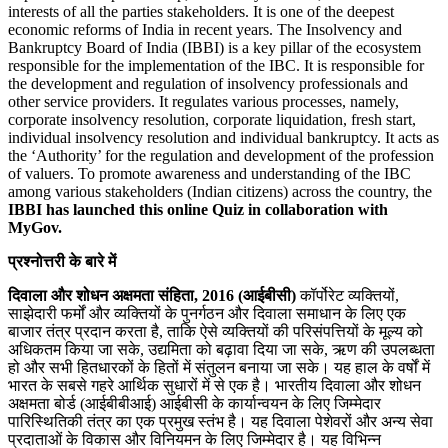
interests of all the parties stakeholders. It is one of the deepest
economic reforms of India in recent years. The Insolvency and
Bankruptcy Board of India (IBBI) is a key pillar of the ecosystem
responsible for the implementation of the IBC. It is responsible for
the development and regulation of insolvency professionals and
other service providers. It regulates various processes, namely,
corporate insolvency resolution, corporate liquidation, fresh start,
individual insolvency resolution and individual bankruptcy. It acts as
the ‘Authority’ for the regulation and development of the profession
of valuers. To promote awareness and understanding of the IBC
among various stakeholders (Indian citizens) across the country, the
IBBI has launched this online Quiz in collaboration with
MyGov.
प्रश्नोत्तरी के बारे में
दिवाला और शोधन अक्षमता संहिता, 2016 (आईबीसी)
कॉर्पोरेट व्यक्तियों,
साझेदारी फर्मों और व्यक्तियों के पुनर्गठन और दिवाला समाधान के लिए एक
बाजार तंत्र प्रदान करता है, ताकि ऐसे व्यक्तियों की परिसंपत्तियों के मूल्य को
अधिकतम किया जा सके, उद्यमिता को बढ़ावा दिया जा सके, ऋण की उपलब्धता
हो और सभी हितधारकों के हितों में संतुलन बनाया जा सके। यह हाल के वर्षों में
भारत के सबसे गहरे आर्थिक सुधारों में से एक है। भारतीय दिवाला और शोधन
अक्षमता बोर्ड (आईबीबीआई) आईबीसी के कार्यान्वयन के लिए जिम्मेदार
पारिस्थितिकी तंत्र का एक प्रमुख स्तंभ है। यह दिवाला पेशेवरों और अन्य सेवा
प्रदाताओं के विकास और विनियमन के लिए जिम्मेदार है। यह विभिन्न