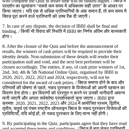
who complete the Quiz in lesser time will be ranked higher. / क्विज़ में
प्रदर्शन का मूल्यांकन “सबसे कम समय में अधिकतम सही उत्तर” के आधार पर
किया जाएगा। यदि एक से अधिक प्रतिभागियों के अंक समान हैं, तो कम समय में
क्विज़ पूरा करने वाले प्रतिभागी को उच्च रैंक दी जाएगी।
7. In case of any dispute, the decision of IBBI shall be final and
binding. / किसी भी विवाद की स्थिति में IBBI का निर्णय अंतिम और बाध्यकारी
होगा।
8. After the closure of the Quiz and before the announcement of
results, the winners of cash prizes will be required to provide their
identity details. Non-submission of these details will render their
participation null and void, and the next best performer will be
chosen accordingly. The entries, if any, of cash prize winners of 1st,
2nd, 3rd, 4th & 5th National Online Quiz, organised by IBBI in
2020, 2021, 2022, 2023 and 2024, respectively, will not be
considered for the award of cash prizes. / क्विज़ समाप्त होने के बाद और
परिणामों की घोषणा से पहले, नकद पुरस्कार के विजेताओं को अपनी पहचान का
विवरण देना होगा। इन विवरणों को प्रस्तुत न करने पर उनकी भागीदारी अमान्य
मानी जाएगी और अगला सर्वश्रेष्ठ प्रदर्शनकर्ता चुना जाएगा। IBBI द्वारा
क्रमशः 2020, 2021, 2022, 2023 और 2024 में आयोजित प्रथम, द्वितीय,
तृतीय, चतुर्थ एवं पंचम राष्ट्रीय ऑनलाइन क्विज के नकद पुरस्कार विजेताओं की
प्रविष्टियाँ, यदि कोई हों, तो नकद पुरस्कार के लिए मान्य नहीं होंगी।
9. By participating in the Quiz, participants agree that they have read
and accepted these terms and conditions. / क्विज़ में भाग लेकर प्रतिभागी