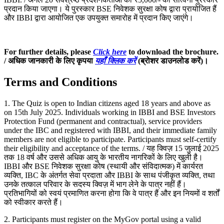
प्रदान किया जाएगा। ये पुरस्कार BSE निवेशक सुरक्षा कोष द्वारा प्रायोजित हैं
और IBBI द्वारा आयोजित एक उपयुक्त समारोह में प्रदान किए जाएंगे।
For further details, please
Click here
to download the brochure.
/
अधिक
जानकारी
के
लिए
कृपया
यहाँ क्लिक करें
(
ब्रोशर
डाउनलोड
करें
)
।
Terms and Conditions
1. The Quiz is open to Indian citizens aged 18 years and above as
on 15th July 2025. Individuals working in IBBI and BSE Investors
Protection Fund (permanent and contractual), service providers
under the IBC and registered with IBBI, and their immediate family
members are not eligible to participate. Participants must self-certify
their eligibility and acceptance of the terms. / यह क्विज़ 15 जुलाई 2025
तक 18 वर्ष और उससे अधिक आयु के भारतीय नागरिकों के लिए खुली है।
IBBI और BSE निवेशक सुरक्षा कोष (स्थायी और संविदात्मक) में कार्यरत
व्यक्ति, IBC के अंतर्गत सेवा प्रदाता और IBBI के साथ पंजीकृत व्यक्ति, तथा
उनके तत्काल परिवार के सदस्य क्विज़ में भाग लेने के पात्र नहीं हैं।
प्रतिभागियों को स्वयं प्रमाणित करना होगा कि वे पात्र हैं और इन नियमों व शर्तों
को स्वीकार करते हैं।
2. Participants must register on the MyGov portal using a valid