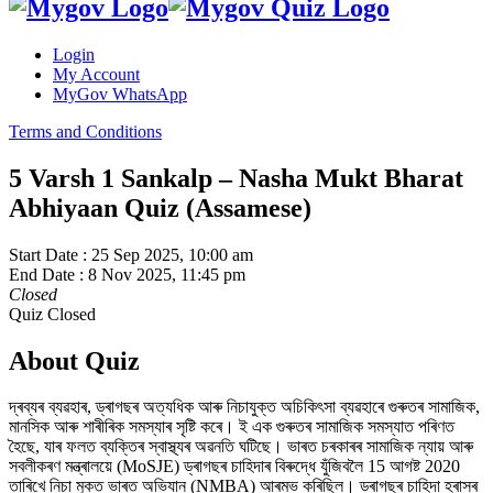
Login
My Account
MyGov WhatsApp
Terms and Conditions
5 Varsh 1 Sankalp – Nasha Mukt Bharat
Abhiyaan Quiz (Assamese)
Start Date :
25 Sep 2025, 10:00 am
End Date :
8 Nov 2025, 11:45 pm
Closed
Quiz Closed
About Quiz
দ্ৰব্যৰ ব্যৱহাৰ, ড্ৰাগছৰ অত্যধিক আৰু নিচাযুক্ত অচিকিৎসা ব্যৱহাৰে গুৰুতৰ সামাজিক,
মানসিক আৰু শাৰীৰিক সমস্যাৰ সৃষ্টি কৰে। ই এক গুৰুতৰ সামাজিক সমস্যাত পৰিণত
হৈছে, যাৰ ফলত ব্যক্তিৰ স্বাস্থ্যৰ অৱনতি ঘটিছে। ভাৰত চৰকাৰৰ সামাজিক ন্যায় আৰু
সবলীকৰণ মন্ত্ৰালয়ে (MoSJE) ড্ৰাগছৰ চাহিদাৰ বিৰুদ্ধে যুঁজিবলৈ 15 আগষ্ট 2020
তাৰিখে নিচা মুক্ত ভাৰত অভিযান (NMBA) আৰম্ভ কৰিছিল। ড্ৰাগছৰ চাহিদা হ্ৰাসৰ