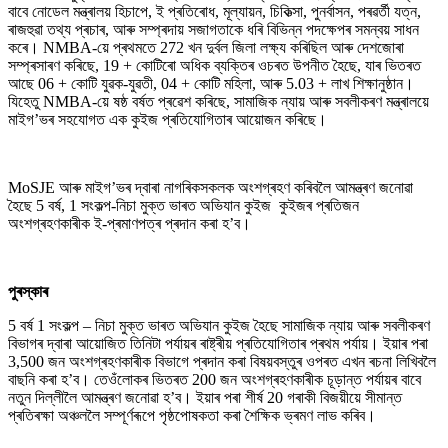
বাবে নোডেল মন্ত্ৰালয় হিচাপে, ই প্ৰতিৰোধ, মূল্যায়ন, চিকিত্সা, পুনৰ্বাসন, পৰৱৰ্তী যত্ন,
ৰাজহুৱা তথ্য প্ৰচাৰ, আৰু সম্প্ৰদায় সজাগতাকে ধৰি বিভিন্ন পদক্ষেপৰ সমন্বয় সাধন
কৰে। NMBA-য়ে প্ৰথমতে 272 খন দুৰ্বল জিলা লক্ষ্য কৰিছিল আৰু দেশজোৰা
সম্প্ৰসাৰণ কৰিছে, 19 + কোটিৰো অধিক ব্যক্তিৰ ওচৰত উপনীত হৈছে, যাৰ ভিতৰত
আছে 06 + কোটি যুৱক-যুৱতী, 04 + কোটি মহিলা, আৰু 5.03 + লাখ শিক্ষানুষ্ঠান।
যিহেতু NMBA-য়ে ষষ্ঠ বৰ্ষত প্ৰৱেশ কৰিছে, সামাজিক ন্যায় আৰু সবলীকৰণ মন্ত্ৰালয়ে
মাইগ’ভৰ সহযোগত এক কুইজ প্ৰতিযোগিতাৰ আয়োজন কৰিছে।
MoSJE আৰু মাইগ’ভৰ দ্বাৰা নাগৰিকসকলক অংশগ্ৰহণ কৰিবলৈ আমন্ত্ৰণ জনোৱা
হৈছে 5 বৰ্ষ, 1 সংকল্প-নিচা মুক্ত ভাৰত অভিযান কুইজ কুইজৰ প্ৰতিজন
অংশগ্ৰহণকাৰীক ই-প্ৰমাণপত্ৰ প্ৰদান কৰা হ’ব।
পুৰস্কাৰ
5 বৰ্ষ 1 সংকল্প – নিচা মুক্ত ভাৰত অভিযান কুইজ হৈছে সামাজিক ন্যায় আৰু সবলীকৰণ
বিভাগৰ দ্বাৰা আয়োজিত তিনিটা পৰ্যায়ৰ ৰাষ্ট্ৰীয় প্ৰতিযোগিতাৰ প্ৰথম পৰ্যায়। ইয়াৰ পৰা
3,500 জন অংশগ্ৰহণকাৰীক বিভাগে প্ৰদান কৰা বিষয়বস্তুৰ ওপৰত এখন ৰচনা লিখিবলৈ
বাছনি কৰা হ’ব। তেওঁলোকৰ ভিতৰত 200 জন অংশগ্ৰহণকাৰীক চূড়ান্ত পৰ্যায়ৰ বাবে
নতুন দিল্লীলৈ আমন্ত্ৰণ জনোৱা হ’ব। ইয়াৰ পৰা শীৰ্ষ 20 গৰাকী বিজয়ীয়ে সীমান্ত
প্ৰতিৰক্ষা অঞ্চললৈ সম্পূৰ্ণৰূপে পৃষ্ঠপোষকতা কৰা শৈক্ষিক ভ্ৰমণ লাভ কৰিব।