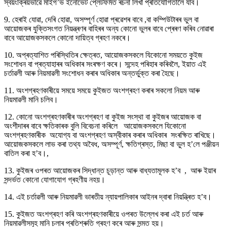
স্বয়ংক্ৰিয়ভাৱে মাইগ’ভ ইনোভেট প্লেটফৰ্মত ৰচনা লিখা প্ৰতিযোগিতালৈ যাব।
9. হেৰাই যোৱা, দেৰি হোৱা, অসম্পূৰ্ণ হোৱা প্ৰৱেশৰ বাবে ,বা কম্পিউটাৰৰ ভুল বা
আয়োজকৰ যুক্তিসংগত নিয়ন্ত্ৰণৰ বাহিৰৰ অন্য কোনো ভুলৰ বাবে প্ৰেৰণ কৰিব নোৱাৰা
বাবে আয়োজকসকলে কোনো দায়িত্ব গ্ৰহণ নকৰে।
10. অপ্ৰত্যাশিত পৰিস্থিতিৰ ক্ষেত্ৰত, আয়োজকসকলে যিকোনো সময়তে কুইজ
সংশোধন বা প্ৰত্যাহাৰৰ অধিকাৰ সংৰক্ষণ কৰে। সন্দেহ পৰিহাৰ কৰিবলৈ, ইয়াত এই
চৰ্তাৱলী আৰু নিয়মাৱলী সংশোধন কৰাৰ অধিকাৰ অন্তৰ্ভুক্ত কৰা হৈছে।
11. অংশগ্ৰহণকাৰীয়ে সময়ে সময়ে কুইজত অংশগ্ৰহণ কৰাৰ সকলো নিয়ম আৰু
নিয়মাৱলী মানি চলিব।
12. কোনো অংশগ্ৰহণকাৰীৰ অংশগ্ৰহণ বা কুইজ সংস্থা বা কুইজৰ আয়োজক বা
অংশীদাৰৰ বাবে ক্ষতিকাৰক বুলি বিবেচনা কৰিলে আয়োজকসকলে যিকোনো
অংশগ্ৰহণকাৰীক অযোগ্য বা অংশগ্ৰহণ অস্বীকাৰ কৰাৰ অধিকাৰ সংৰক্ষিত ৰাখিছে।
আয়োজকসকলে লাভ কৰা তথ্য অবৈধ, অসম্পূৰ্ণ, ক্ষতিগ্ৰস্ত, মিছা বা ভুল হ’লে পঞ্জীয়ন
বাতিল কৰা হ’ব।,
13. কুইজৰ ওপৰত আয়োজকৰ সিদ্ধান্ত চূড়ান্ত আৰু বাধ্যতামূলক হ’ব , আৰু ইয়াৰ
সন্দৰ্ভত কোনো যোগাযোগ গ্ৰহণীয় নহয়।
14. এই চৰ্তাৱলী আৰু নিয়মাৱলী ভাৰতীয় ন্যায়পালিকাৰ আইনৰ দ্বাৰা নিয়ন্ত্ৰিত হ’ব।
15. কুইজত অংশগ্ৰহণ কৰি অংশগ্ৰহণকাৰীয়ে ওপৰত উল্লেখ কৰা এই চৰ্ত আৰু
নিয়মাৱলীসমূহ মানি চলাৰ প্ৰতিশ্ৰুতি গ্ৰহণ কৰে আৰু সন্মত হয়।