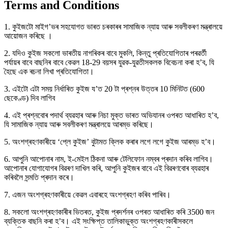
Terms and Conditions
1. কুইজটো মাইগ’ভৰ সহযোগত ভাৰত চৰকাৰৰ সামাজিক ন্যায় আৰু সবলীকৰণ মন্ত্ৰালয়ে
আয়োজন কৰিছে ।
2. যদিও কুইজ সকলো ভাৰতীয় নাগৰিকৰ বাবে মুকলি, কিন্তু প্ৰতিযোগিতাৰ পৰৱৰ্তী
পৰ্যায়ৰ বাবে বাছনিৰ বাবে কেৱল 18-29 বয়সৰ যুৱক-যুৱতীসকলক বিবেচনা কৰা হ’ব, যি
হৈছে এক ৰচনা লিখা প্ৰতিযোগিতা।
3. এইটো এটা সময় নিৰ্ধাৰিত কুইজ য’ত 20 টা প্ৰশ্নৰ উত্তৰ 10 মিনিটত (600
ছেকেণ্ড) দিব লাগিব
4. এই প্ৰশ্নবোৰ পদাৰ্থ ব্যৱহাৰ আৰু নিচা মুক্ত ভাৰত অভিযানৰ ওপৰত আধাৰিত হ’ব,
যি সামাজিক ন্যায় আৰু সবলীকৰণ মন্ত্ৰালয়ে আৰম্ভ কৰিছে।
5. অংশগ্ৰহণকাৰীয়ে ‘প্লে কুইজ’ বুটামত ক্লিক কৰাৰ লগে লগে কুইজ আৰম্ভ হ’ব।
6. আপুনি আপোনাৰ নাম, ই-মেইল ঠিকনা আৰু টেলিফোন নম্বৰ প্ৰদান কৰিব লাগিব।
আপোনাৰ যোগাযোগৰ বিৱৰণ দাখিল কৰি, আপুনি কুইজৰ বাবে এই বিৱৰণবোৰ ব্যৱহাৰ
কৰিবলৈ সন্মতি প্ৰদান কৰে।
7. এজন অংশগ্ৰহণকাৰীয়ে কেৱল এবাৰহে অংশগ্ৰহণ কৰিব পাৰিব।
8. সকলো অংশগ্ৰহণকাৰীৰ ভিতৰত, কুইজ প্ৰদৰ্শনৰ ওপৰত আধাৰিত কৰি 3500 জন
ব্যক্তিক বাছনি কৰা হ’ব। এই সংক্ষিপ্ত তালিকাভুক্ত অংশগ্ৰহণকাৰীসকলে