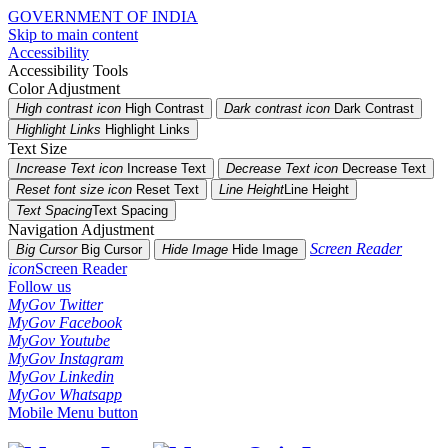
GOVERNMENT OF INDIA
Skip to main content
Accessibility
Accessibility Tools
Color Adjustment
High contrast icon
High Contrast
Dark contrast icon
Dark Contrast
Highlight Links
Highlight Links
Text Size
Increase Text icon
Increase Text
Decrease Text icon
Decrease Text
Reset font size icon
Reset Text
Line Height
Line Height
Text Spacing
Text Spacing
Navigation Adjustment
Screen Reader
Big Cursor
Big Cursor
Hide Image
Hide Image
icon
Screen Reader
Follow us
MyGov Twitter
MyGov Facebook
MyGov Youtube
MyGov Instagram
MyGov Linkedin
MyGov Whatsapp
Mobile Menu button